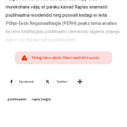
murekohana välja, et paraku käivad Raplas enamasti
psühhiaatria residendid ning püsivalt kedagi ei leita.
Põhja-Eesti Regionaalhaigla (PERH) peaks tema arvates
ka oma tütarhaiglas psühhiaatri olemasolu tagama, praegu
aga ei ole Raplas üldse psühhiaatrit.
Midagi läks valesti. Palun laadi leht uuesti.
Facebook
Twitter
psühhiaater
rapla haigla