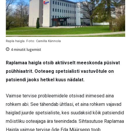
Rapla haigla. Foto: Camilla Kännola
4
minutit lugemist
Raplamaa haigla otsib aktiivselt meeskonda püsivat
psühhiaatrit. Ooteaeg spetsialisti vastuvõtule on
patsiendi jaoks hetkel kuus nädalat.
Vaimse tervise probleemidele otsivad inimesed aina
rohkem abi. See tähendab ühtlasi, et aina rohkem vajavad
haiglad juurde spetsialiste, kes suudaksid kõik patsiendid
mõistliku ooteajaga ära teenindada. Sihtasutuse Raplamaa
Haigla vaimse tervise õde Eda Müürsepp toob