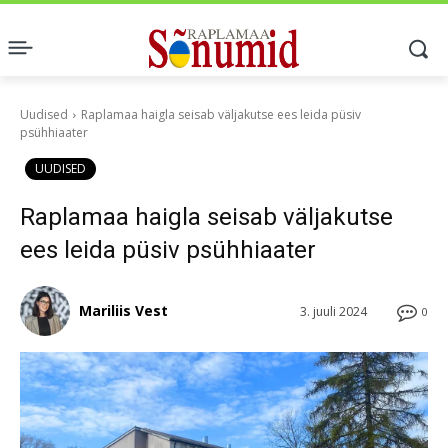
Uudised
Raplamaa haigla seisab väljakutse ees leida püsiv
psühhiaater
UUDISED
Raplamaa haigla seisab väljakutse
ees leida püsiv psühhiaater
Mariliis Vest
3. juuli 2024
0