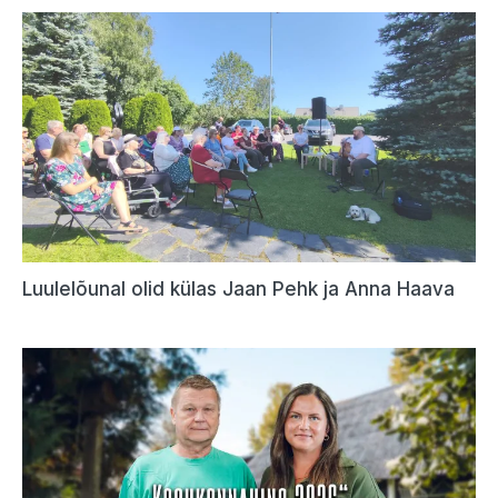
Luulelõunal olid külas Jaan Pehk ja Anna Haava