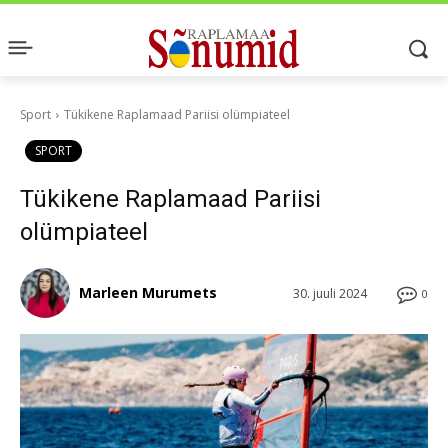
Sport
Tükikene Raplamaad Pariisi olümpiateel
SPORT
Tükikene Raplamaad Pariisi
olümpiateel
Marleen Murumets
30. juuli 2024
0