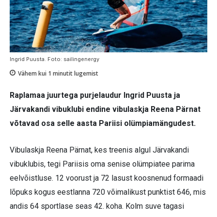
Ingrid Puusta. Foto: sailingenergy
Vähem kui 1
minutit lugemist
Raplamaa juurtega purjelaudur Ingrid Puusta ja
Järvakandi vibuklubi endine vibulaskja Reena Pärnat
võtavad osa selle aasta Pariisi olümpiamängudest.
Vibulaskja Reena Pärnat, kes treenis algul Järvakandi
vibuklubis, tegi Pariisis oma senise olümpiatee parima
eelvõistluse. 12 voorust ja 72 lasust koosnenud formaadi
lõpuks kogus eestlanna 720 võimalikust punktist 646, mis
andis 64 sportlase seas 42. koha. Kolm suve tagasi