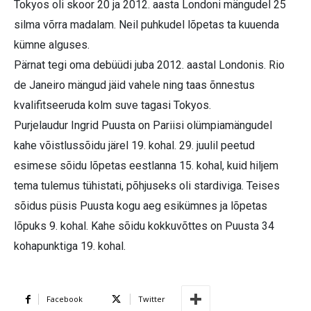
Tokyos oli skoor 20 ja 2012. aasta Londoni mängudel 25
silma võrra madalam. Neil puhkudel lõpetas ta kuuenda
kümne alguses.
Pärnat tegi oma debüüdi juba 2012. aastal Londonis. Rio
de Janeiro mängud jäid vahele ning taas õnnestus
kvalifitseeruda kolm suve tagasi Tokyos.
Purjelaudur Ingrid Puusta on Pariisi olümpiamängudel
kahe võistlussõidu järel 19. kohal. 29. juulil peetud
esimese sõidu lõpetas eestlanna 15. kohal, kuid hiljem
tema tulemus tühistati, põhjuseks oli stardiviga. Teises
sõidus püsis Puusta kogu aeg esikümnes ja lõpetas
lõpuks 9. kohal. Kahe sõidu kokkuvõttes on Puusta 34
kohapunktiga 19. kohal.
Facebook
Twitter