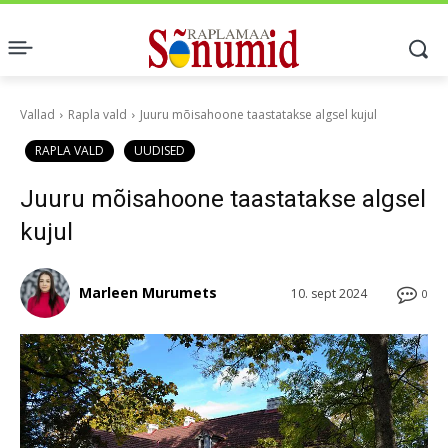
Vallad
Rapla vald
Juuru mõisahoone taastatakse algsel kujul
RAPLA VALD
UUDISED
Juuru mõisahoone taastatakse algsel
kujul
Marleen Murumets
10. sept 2024
0