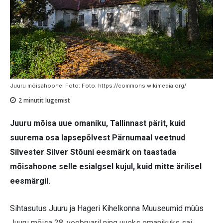
Juuru mõisahoone. Foto: Foto: https://commons.wikimedia.org/
2
minutit lugemist
Juuru mõisa uue omaniku, Tallinnast pärit, kuid
suurema osa lapsepõlvest Pärnumaal veetnud
Silvester Silver Stõuni eesmärk on taastada
mõisahoone selle esialgsel kujul, kuid mitte ärilisel
eesmärgil.
Sihtasutus Juuru ja Hageri Kihelkonna Muuseumid müüs
Juuru mõisa 28. veebruaril ning uueks omanikuks sai