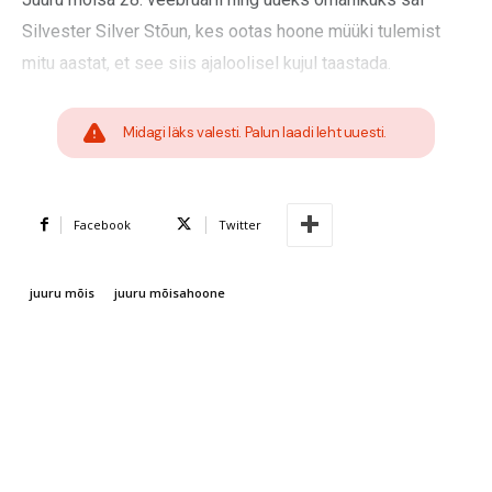
Silvester Silver Stõun, kes ootas hoone müüki tulemist
mitu aastat, et see siis ajaloolisel kujul taastada.
Midagi läks valesti. Palun laadi leht uuesti.
Facebook
Twitter
juuru mõis
juuru mõisahoone