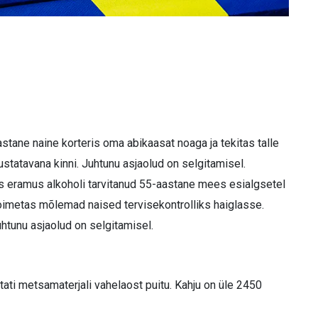
astane naine korteris oma abikaasat noaga ja tekitas talle
ustatavana kinni. Juhtunu asjaolud on selgitamisel.
kus eramus alkoholi tarvitanud 55-aastane mees esialgsetel
toimetas mõlemad naised tervisekontrolliks haiglasse.
uhtunu asjaolud on selgitamisel.
stati metsamaterjali vahelaost puitu. Kahju on üle 2450