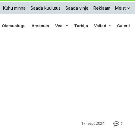
Kuhu minna
Saada kuulutus
Saada vihje
Reklaam
Meist
Olemuslugu
Arvamus
Veel
Tarbija
Vallad
Galerii
17. sept 2024
0