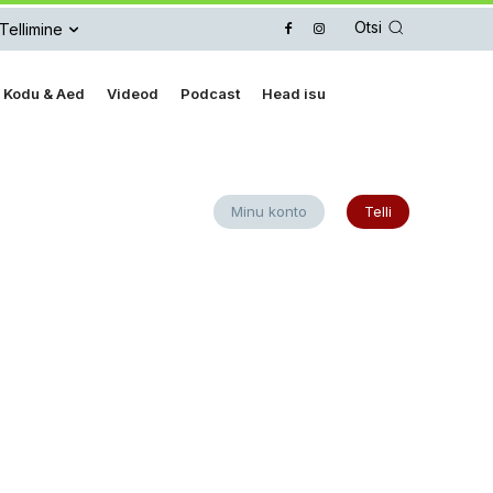
Otsi
Tellimine
Kodu & Aed
Videod
Podcast
Head isu
Minu konto
Telli