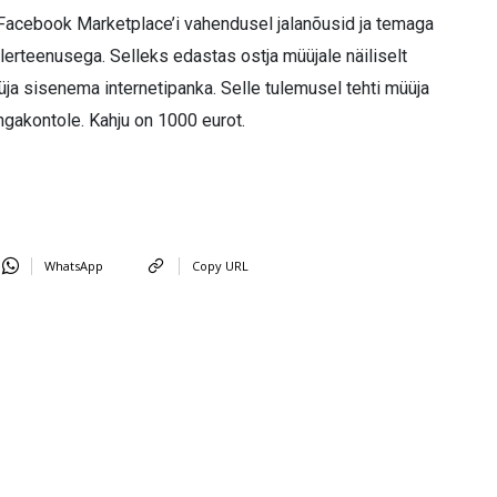
 Facebook Marketplace’i vahendusel jalanõusid ja temaga
lerteenusega. Selleks edastas ostja müüjale näiliselt
müüja sisenema internetipanka. Selle tulemusel tehti müüja
ngakontole. Kahju on 1000 eurot.
WhatsApp
Copy URL