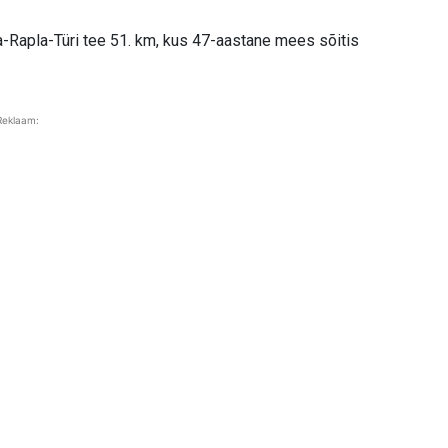
nna-Rapla-Türi tee 51. km, kus 47-aastane mees sõitis
Reklaam: