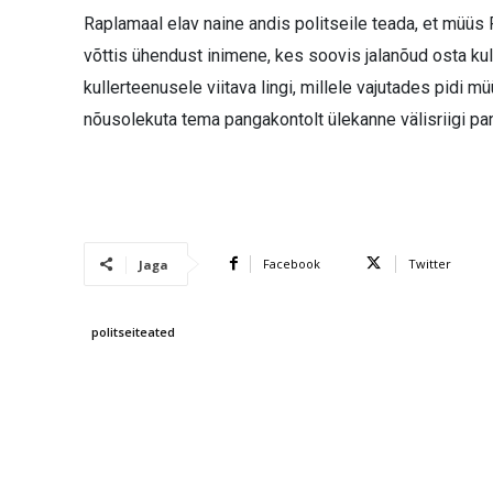
Raplamaal elav naine andis politseile teada, et müüs
võttis ühendust inimene, kes soovis jalanõud osta kul
kullerteenusele viitava lingi, millele vajutades pidi 
nõusolekuta tema pangakontolt ülekanne välisriigi pa
Facebook
Twitter
Jaga
politseiteated