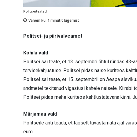
Politseiteated
Vähem kui 1
minutit lugemist
Politsei- ja piirivalveamet
Kohila vald
Politsei sai teate, et 13. septembri õhtul ründas 43-a
tervisekahjustuse. Politsei pidas naise kuriteos kahtl
Politsei sai teate, et 15. septembril on Aespa alevi
andmetel tekitanud vigastusi kahele naisele. Kiirabi 
Politsei pidas mehe kuriteos kahtlustatavana kinni. J
Märjamaa vald
Politseile anti teada, et täpselt tuvastamata ajal vara
euro.