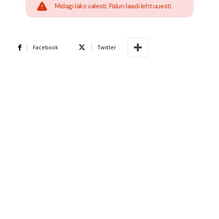
Midagi läks valesti. Palun laadi leht uuesti.
Facebook
Twitter