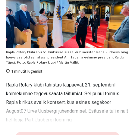
Rapla Rotary klubi lipu tõi kirikusse sisse klubimeister Maris Rudnevs ning
lipuvalves olid samal ajal president Ain Täpsi ja eelmine president Kaido
Täpsi. Foto: Rapla Rotary klubi / Martin Vällik
1
minutit lugemist
Rapla Rotary klubi tähistas laupäeval, 21. septembril
kolmekümne tegevusaasta täitumist. Sel puhul toimus
Rapla kirikus avalik kontsert, kus esines segakoor
August07 Urve Uusbergi juhendamisel. Esitusele tuli ainult
helilooja Pärt Uusbergi looming.