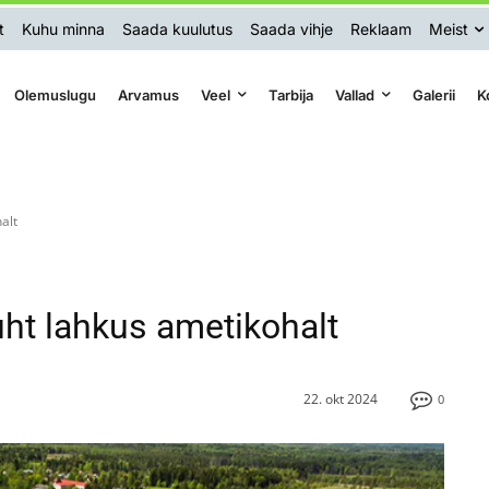
t
Kuhu minna
Saada kuulutus
Saada vihje
Reklaam
Meist
Olemuslugu
Arvamus
Veel
Tarbija
Vallad
Galerii
K
alt
uht lahkus ametikohalt
22. okt 2024
0