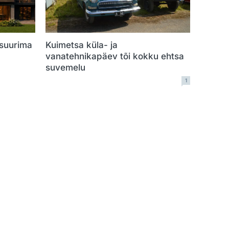
 suurima
Kuimetsa küla- ja
vanatehnikapäev tõi kokku ehtsa
suvemelu
1