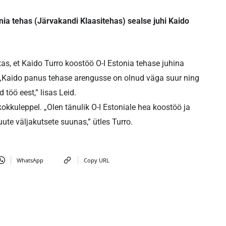
ia tehas (Järvakandi Klaasitehas) sealse juhi Kaido
tas, et Kaido Turro koostöö O-I Estonia tehase juhina
 „Kaido panus tehase arengusse on olnud väga suur ning
töö eest,” lisas Leid.
 kokkuleppel. „Olen tänulik O-I Estoniale hea koostöö ja
uute väljakutsete suunas,” ütles Turro.
WhatsApp
Copy URL