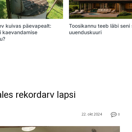
ev kuivas päevapealt:
Toosikannu teeb läbi seni
õi kaevandamise
uuenduskuuri
u?