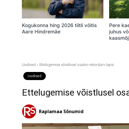
Kogukonna hing 2026 tiitli võitis
Pere ka
Aare Hindremäe
juhus v
kaasmõj