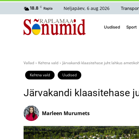
Neljapäev, 6 aug 2026
18.8
C
Transpor
Rapla
Uudised
Sport
Vallad
Kehtna vald
Järvakandi klaasitehase juht lahkus ametikoh
Kehtna vald
Uudised
Järvakandi klaasitehase j
Marleen Murumets