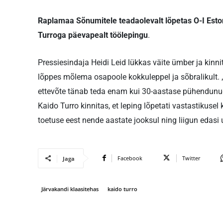
Raplamaa Sõnumitele teadaolevalt lõpetas O-I Eston
Turroga päevapealt töölepingu
.
Pressiesindaja Heidi Leid lükkas väite ümber ja kinni
lõppes mõlema osapoole kokkuleppel ja sõbralikult.
ettevõte tänab teda enam kui 30-aastase pühendunud 
Kaido Turro kinnitas, et leping lõpetati vastastikusel
toetuse eest nende aastate jooksul ning liigun edasi 
Facebook
Twitter
Jaga
Järvakandi klaasitehas
kaido turro