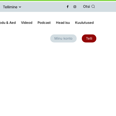
Otsi
Tellimine
odu & Aed
Videod
Podcast
Head isu
Kuulutused
Minu konto
Telli