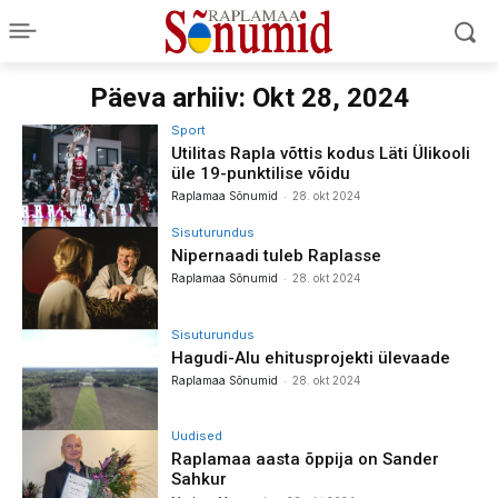
Päeva arhiiv: Okt 28, 2024
Sport
Utilitas Rapla võttis kodus Läti Ülikooli
üle 19-punktilise võidu
-
Raplamaa Sõnumid
28. okt 2024
Sisuturundus
Nipernaadi tuleb Raplasse
-
Raplamaa Sõnumid
28. okt 2024
Sisuturundus
Hagudi-Alu ehitusprojekti ülevaade
-
Raplamaa Sõnumid
28. okt 2024
Uudised
Raplamaa aasta õppija on Sander
Sahkur