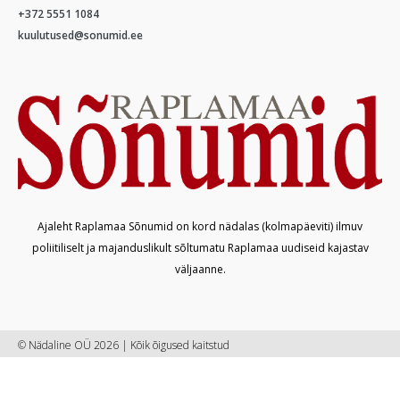
+372 5551 1084
kuulutused@sonumid.ee
Ajaleht Raplamaa Sõnumid on kord nädalas (kolmapäeviti) ilmuv
poliitiliselt ja majanduslikult sõltumatu Raplamaa uudiseid kajastav
väljaanne.
© Nädaline OÜ 2026 | Kõik õigused kaitstud