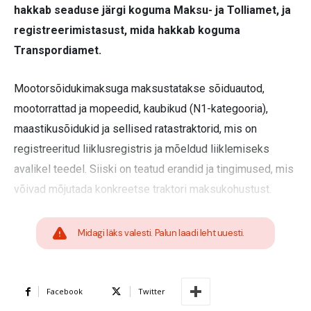
hakkab seaduse järgi koguma Maksu- ja Tolliamet, ja
registreerimistasust, mida hakkab koguma
Transpordiamet.
Mootorsõidukimaksuga ma­k­­­­sustatakse sõiduautod,
mootorrattad ja mopeedid, kaubikud (N1-kategooria),
maastikusõidukid ja sellised ratastraktorid, mis on
registreeritud liiklusregistris ja mõeldud liiklemiseks
avalikel teedel. Siiski on teatud erandid ja tingimused, mis
võivad mõjutada konkreetse traktori maksukohustust.
Midagi läks valesti. Palun laadi leht uuesti.
Facebook
Twitter