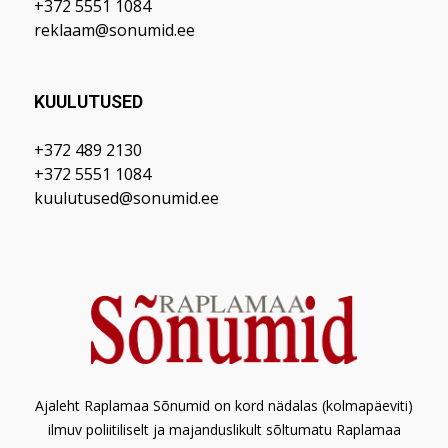
+372 5551 1084
reklaam@sonumid.ee
KUULUTUSED
+372 489 2130
+372 5551 1084
kuulutused@sonumid.ee
Ajaleht Raplamaa Sõnumid on kord nädalas (kolmapäeviti)
ilmuv poliitiliselt ja majanduslikult sõltumatu Raplamaa