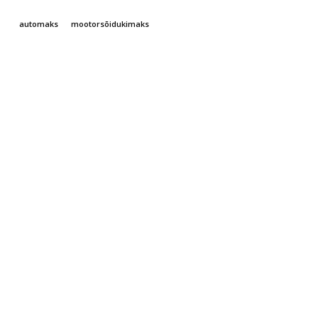
automaks
mootorsõidukimaks