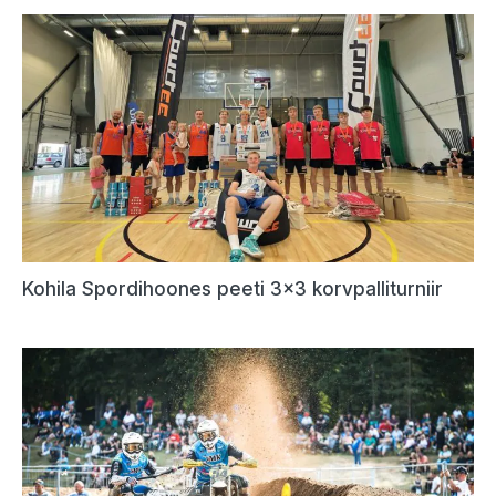
Kohila Spordihoones peeti 3×3 korvpalliturniir