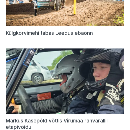
Külgkorvimehi tabas Leedus ebaõnn
Markus Kasepõld võttis Virumaa rahvarallil
etapivõidu