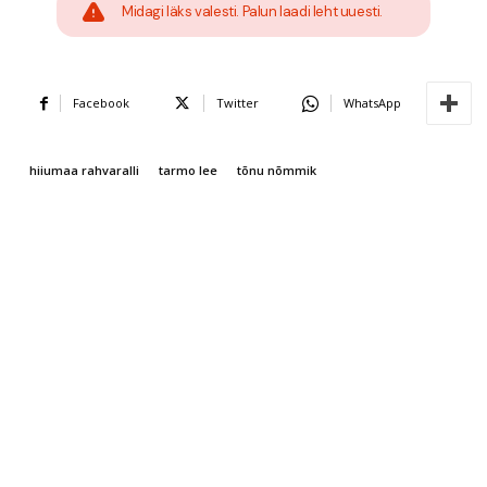
Midagi läks valesti. Palun laadi leht uuesti.
Facebook
Twitter
WhatsApp
hiiumaa rahvaralli
tarmo lee
tõnu nõmmik