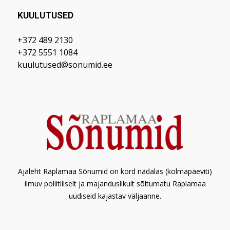
KUULUTUSED
+372 489 2130
+372 5551 1084
kuulutused@sonumid.ee
Ajaleht Raplamaa Sõnumid on kord nädalas (kolmapäeviti)
ilmuv poliitiliselt ja majanduslikult sõltumatu Raplamaa
uudiseid kajastav väljaanne.