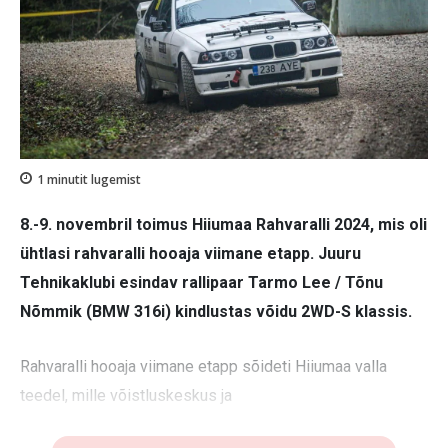
1
minutit lugemist
8.-9. novembril toimus Hiiumaa Rahvaralli 2024, mis oli
ühtlasi rahvaralli hooaja viimane etapp. Juuru
Tehnikaklubi esindav rallipaar Tarmo Lee / Tõnu
Nõmmik (BMW 316i) kindlustas võidu 2WD-S klassis.
Rahvaralli hooaja viimane etapp sõideti Hiiumaa valla
teedel, mille võistluskeskus ja