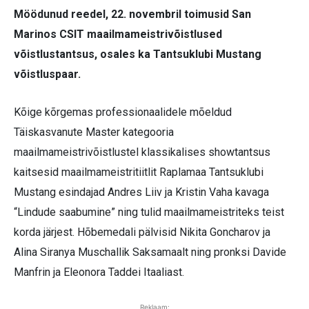
Möödunud reedel, 22. novembril toimusid San
Marinos CSIT maailmameistrivõistlused
võistlustantsus, osales ka Tantsuklubi Mustang
võistluspaar.
Kõige kõrgemas professionaalidele mõeldud
Täiskasvanute Master kategooria
maailmameistrivõistlustel klassikalises showtantsus
kaitsesid maailmameistritiitlit Raplamaa Tantsuklubi
Mustang esindajad Andres Liiv ja Kristin Vaha kavaga
“Lindude saabumine” ning tulid maailmameistriteks teist
korda järjest. Hõbemedali pälvisid Nikita Goncharov ja
Alina Siranya Muschallik Saksamaalt ning pronksi Davide
Manfrin ja Eleonora Taddei Itaaliast.
Reklaam: