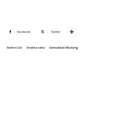
Facebook
Twitter
Andres Liiv
kristina vaha
tantsuklubi Mustang