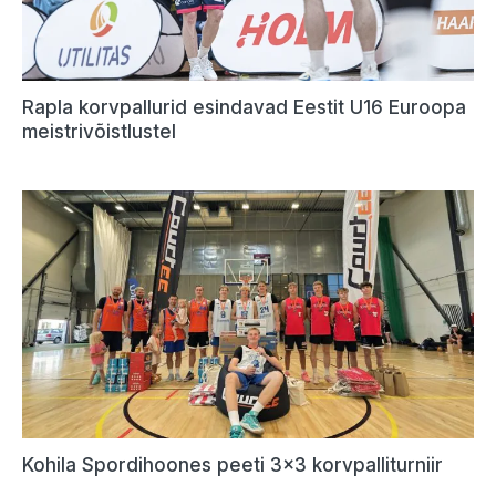
Rapla korvpallurid esindavad Eestit U16 Euroopa
meistrivõistlustel
Kohila Spordihoones peeti 3×3 korvpalliturniir