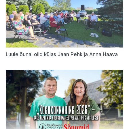
Luulelõunal olid külas Jaan Pehk ja Anna Haava