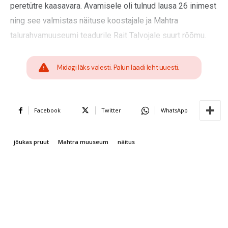
peretütre kaasavara. Avamisele oli tulnud lausa 26 inimest
ning see valmistas näituse koostajale ja Mahtra
talurahvamuuseumi teadurile Rait Talvojale suurt rõõmu.
Midagi läks valesti. Palun laadi leht uuesti.
Facebook
Twitter
WhatsApp
jõukas pruut
Mahtra muuseum
näitus