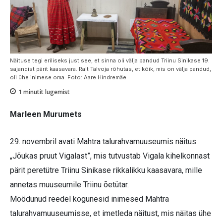
Näituse tegi eriliseks just see, et sinna oli välja pandud Triinu Sinikase 19.
sajandist pärit kaasavara. Rait Talvoja rõhutas, et kõik, mis on välja pandud,
oli ühe inimese oma. Foto: Aare Hindremäe
1
minutit lugemist
Marleen Murumets
29. novembril avati Mahtra talurahvamuuseumis näitus
„Jõukas pruut Vigalast”, mis tutvustab Vigala kihelkonnast
pärit peretütre Triinu Sinikase rikkalikku kaasavara, mille
annetas muuseumile Triinu õetütar.
Möödunud reedel kogunesid inimesed Mahtra
talurahvamuuseumisse, et imetleda näitust, mis näitas ühe