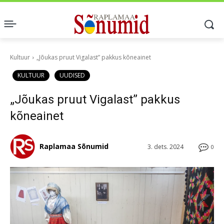
Kultuur
„Jõukas pruut Vigalast” pakkus kõneainet
KULTUUR
UUDISED
„Jõukas pruut Vigalast” pakkus
kõneainet
Raplamaa Sõnumid
3. dets. 2024
0