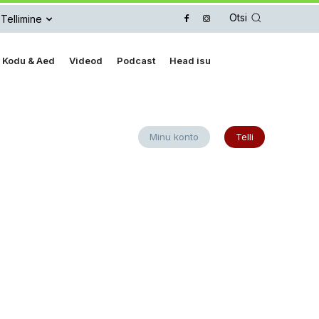
Otsi
Tellimine
Kodu & Aed
Videod
Podcast
Head isu
Minu konto
Telli