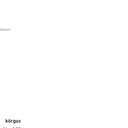
Reklaam:
 m kõrgus