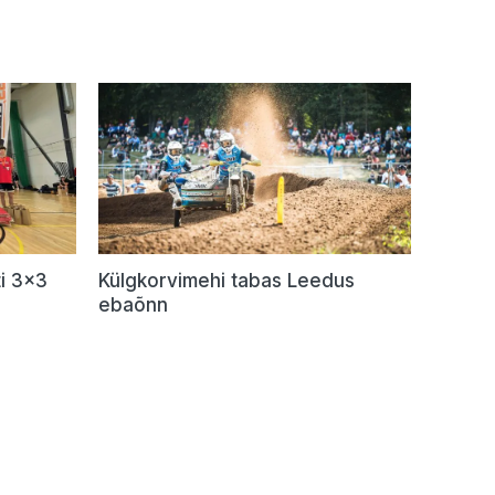
i 3×3
Külgkorvimehi tabas Leedus
ebaõnn