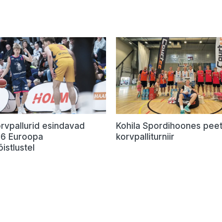
rvpallurid esindavad
Kohila Spordihoones peet
U16 Euroopa
korvpalliturniir
õistlustel