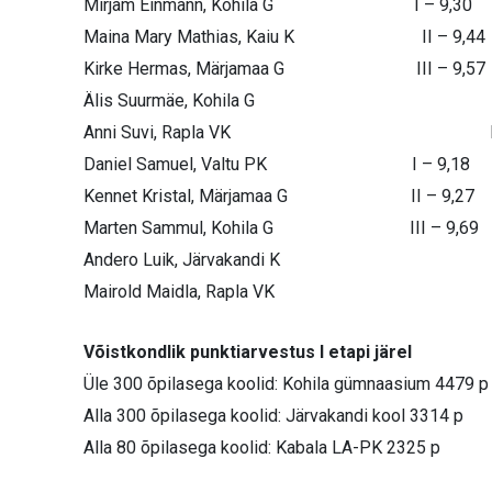
Mirjam Einmann, Kohila G I – 9,30 II
Maina Mary Mathias, Kaiu K II – 9,44
Kirke Hermas, Märjamaa G III – 9,57
Älis Suurmäe, Kohila G I –
Anni Suvi, Rapla VK II – 
Daniel Samuel, Valtu PK I – 9,18 II
Kennet Kristal, Märjamaa G II – 9,27
Marten Sammul, Kohila G III – 9,69
Andero Luik, Järvakandi K I –
Mairold Maidla, Rapla VK III 
Võistkondlik punktiarvestus I etapi järel
Üle 300 õpilasega koolid: Kohila gümnaasium 4479 p
Alla 300 õpilasega koolid: Järvakandi kool 3314 p
Alla 80 õpilasega koolid: Kabala LA-PK 2325 p