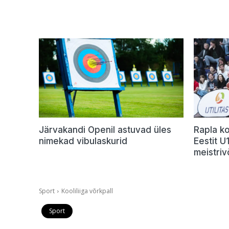
Järvakandi Openil astuvad üles
Rapla ko
nimekad vibulaskurid
Eestit 
meistriv