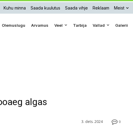
Kuhu minna
Saada kuulutus
Saada vihje
Reklaam
Meist
Olemuslugu
Arvamus
Veel
Tarbija
Vallad
Galerii
ooaeg algas
3. dets. 2024
0