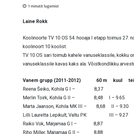
1
minutit lugemist
Laine Rokk
Koolinoorte TV 10 OS 54. hooaja I etapp toimus 27. 
koolinoort 10 koolist.
TV 10 OS sari toimub kahele vanuseklassile, kokku on 
vanuseklassile kavas kaks ala. Võistkondlikku arvestus
Vanem grupp (2011-2012) 60 m kuul tei
Reena Šeiko, Kohila G I – 8,37
Merlin Toirk, Kohila G II – 8,48 I – 9.65
Marta Jaanson, Kohila MK III – 8,68 II – 9.30
Lilli Lauretta Lepikult, Valtu PK III – 9.27
Raiko Vok, Märjamaa G I – 8,87
Riho Miller, Märjamaa G II – 8,88