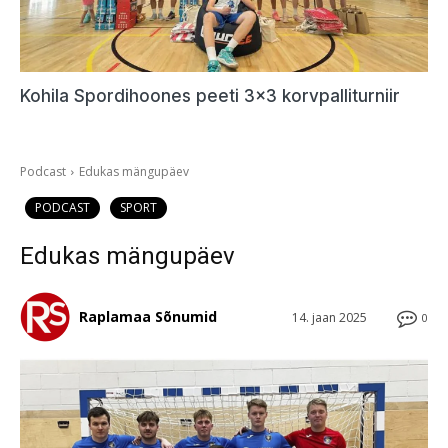
Kohila Spordihoones peeti 3×3 korvpalliturniir