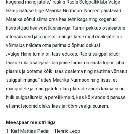
kogenud mängijatele,” rääkis Rapla Sulgpalliklubi Valge
Hani juhatuse liige Maarika Nurmsoo. Noored paistavad
Maarika sõnul silma oma hea tehnikaga ning kogenud
harrastajad hea võistlusnärviga. Turniir pakkus osalejatele
intensiivseid ja pingelisi mänge, kus kõigil osalejatel oli
võimalus näidata oma parimaid õpitud oskusi.
„Valge Hane turniir oli taas edukas, Rapla sulgpalliklubi
tänab kõiki osalejaid. Järgmine turniir on aasta lõpus juba
plaanis ja ootame kõiki taas osalema ning nautima võrratut
sulgpallimängu,” ütles Maarika Nurmsoo ning lisas, et
mängudele ja mängijatele elas platside ääres kaasa suur
hulk sulgpallureid ja pereliikmeid, kes kõik andsid panuse,
et emotsioonid oleks laes ja rõõm veelgi suurem.
Meespaar meistriliiga
1. Karl Mattias Pedai – Henrik Lepp