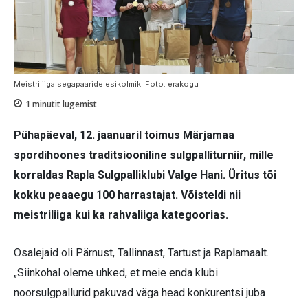
Meistriliiga segapaaride esikolmik. Foto: erakogu
1
minutit lugemist
Pühapäeval, 12. jaanuaril toimus Märjamaa
spordihoones traditsiooniline sulgpalliturniir, mille
korraldas Rapla Sulgpalliklubi Valge Hani. Üritus tõi
kokku peaaegu 100 harrastajat. Võisteldi nii
meistriliiga kui ka rahvaliiga kategoorias.
Osalejaid oli Pärnust, Tallinnast, Tartust ja Raplamaalt.
„Siinkohal oleme uhked, et meie enda klubi
noorsulgpallurid pakuvad väga head konkurentsi juba