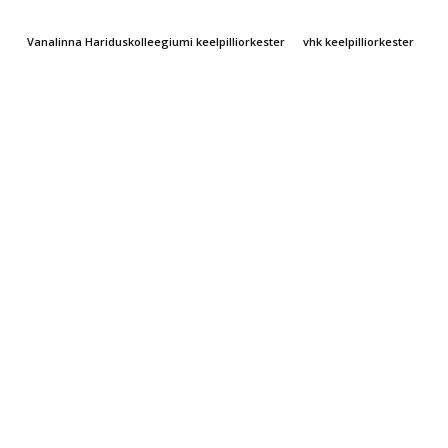
Vanalinna Hariduskolleegiumi keelpilliorkester
vhk keelpilliorkester