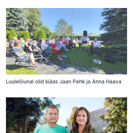
Luulelõunal olid külas Jaan Pehk ja Anna Haava