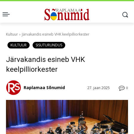
Kultuur
Järvakandis esineb VHK keelpilliorkester
KULTUUR
SISUTURUNDUS
Järvakandis esineb VHK
keelpilliorkester
Raplamaa Sõnumid
27. jaan 2025
0