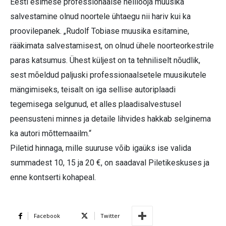
Eesti esimese professionaalse helilooja muusika
salvestamine olnud noortele ühtaegu nii hariv kui ka
proovilepanek. „Rudolf Tobiase muusika esitamine,
rääkimata salvestamisest, on olnud ühele noorteorkestrile
paras katsumus. Ühest küljest on ta tehniliselt nõudlik,
sest mõeldud paljuski professionaalsetele muusikutele
mängimiseks, teisalt on iga sellise autoriplaadi
tegemisega selgunud, et alles plaadisalvestusel
peensusteni minnes ja detaile lihvides hakkab selginema
ka autori mõttemaailm.“
Piletid hinnaga, mille suuruse võib igaüks ise valida
summadest 10, 15 ja 20 €, on saadaval Piletikeskuses ja
enne kontserti kohapeal.
Facebook
Twitter