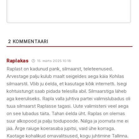
2
KOMMENTAARI
Raplakas
15. märts 2025 10:18
Raplast on kadunud pank, silmaarst, teleteenused.
Arvestage palju kulub maalt seigeldes aega käia Kohilas
silmaarstil. Võib ju öelda, et kasutage kõik internetti. Isegi
kohtuistungit saab pidada telesilla abil. Silmaarstiga läheb
aga keeruliseks. Rapla valla juhtiva partei valimislubadus oli
tuua silmaarst Raplasse tagasi. Uute valimisteni veel aega
on see lubadus täita. Tahan öelda üht. Raplas on olemas
suur alkopood ja palju toidupoode. Nälga ja joomata me ei
jää. Ärge raiuge koerasaba jupitsi, vaid ühe korraga.
Kaotage kohalikud omavalitsused, kogu juhtimine Tallinna.