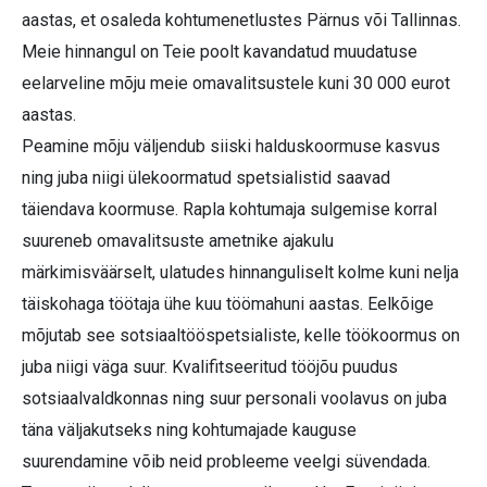
aastas, et osaleda kohtumenetlustes Pärnus või Tallinnas.
Meie hinnangul on Teie poolt kavandatud muudatuse
eelarveline mõju meie omavalitsustele kuni 30 000 eurot
aastas.
Peamine mõju väljendub siiski halduskoormuse kasvus
ning juba niigi ülekoormatud spetsialistid saavad
täiendava koormuse. Rapla kohtumaja sulgemise korral
suureneb omavalitsuste ametnike ajakulu
märkimisväärselt, ulatudes hinnanguliselt kolme kuni nelja
täiskohaga töötaja ühe kuu töömahuni aastas. Eelkõige
mõjutab see sotsiaaltööspetsialiste, kelle töökoormus on
juba niigi väga suur. Kvalifitseeritud tööjõu puudus
sotsiaalvaldkonnas ning suur personali voolavus on juba
täna väljakutseks ning kohtumajade kauguse
suurendamine võib neid probleeme veelgi süvendada.