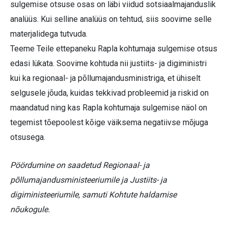
sulgemise otsuse osas on läbi viidud sotsiaalmajanduslik
analüüs. Kui selline analüüs on tehtud, siis soovime selle
materjalidega tutvuda.
Teeme Teile ettepaneku Rapla kohtumaja sulgemise otsus
edasi lükata. Soovime kohtuda nii justiits- ja digiministri
kui ka regionaal- ja põllumajandusministriga, et ühiselt
selgusele jõuda, kuidas tekkivad probleemid ja riskid on
maandatud ning kas Rapla kohtumaja sulgemise näol on
tegemist tõepoolest kõige väiksema negatiivse mõjuga
otsusega.
Pöördumine on saadetud Regionaal- ja
põllumajandusministeeriumile ja Justiits- ja
digiministeeriumile, samuti Kohtute haldamise
nõukogule.