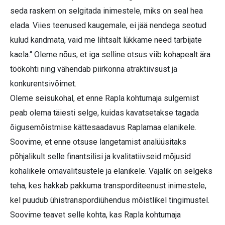
seda raskem on selgitada inimestele, miks on seal hea
elada. Viies teenused kaugemale, ei jää nendega seotud
kulud kandmata, vaid me lihtsalt lükkame need tarbijate
kaela.“ Oleme nõus, et iga selline otsus viib kohapealt ära
töökohti ning vähendab piirkonna atraktiivsust ja
konkurentsivõimet.
Oleme seisukohal, et enne Rapla kohtumaja sulgemist
peab olema täiesti selge, kuidas kavatsetakse tagada
õigusemõistmise kättesaadavus Raplamaa elanikele.
Soovime, et enne otsuse langetamist analüüsitaks
põhjalikult selle finantsilisi ja kvalitatiivseid mõjusid
kohalikele omavalitsustele ja elanikele. Vajalik on selgeks
teha, kes hakkab pakkuma transporditeenust inimestele,
kel puudub ühistranspordiühendus mõistlikel tingimustel.
Soovime teavet selle kohta, kas Rapla kohtumaja