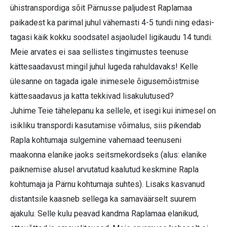
ühistranspordiga sõit Pärnusse paljudest Raplamaa
paikadest ka parimal juhul vähemasti 4-5 tundi ning edasi-
tagasi käik kokku soodsatel asjaoludel ligikaudu 14 tundi.
Meie arvates ei saa sellistes tingimustes teenuse
kättesaadavust mingil juhul lugeda rahuldavaks! Kelle
ülesanne on tagada igale inimesele õigusemõistmise
kättesaadavus ja katta tekkivad lisakulutused?
Juhime Teie tähelepanu ka sellele, et isegi kui inimesel on
isikliku transpordi kasutamise võimalus, siis pikendab
Rapla kohtumaja sulgemine vahemaad teenuseni
maakonna elanike jaoks seitsmekordseks (alus: elanike
paiknemise alusel arvutatud kaalutud keskmine Rapla
kohtumaja ja Pärnu kohtumaja suhtes). Lisaks kasvanud
distantsile kaasneb sellega ka samaväärselt suurem
ajakulu. Selle kulu peavad kandma Raplamaa elanikud,