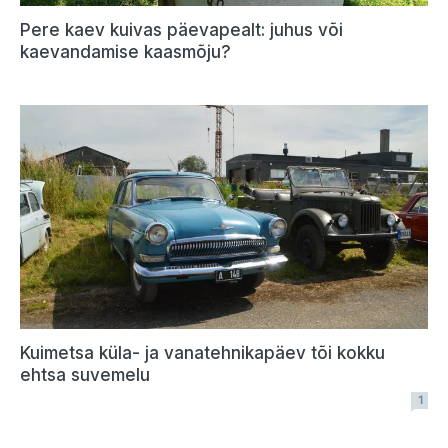
Pere kaev kuivas päevapealt: juhus või
kaevandamise kaasmõju?
Kuimetsa küla- ja vanatehnikapäev tõi kokku
ehtsa suvemelu
1