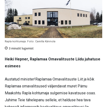
Rapla kohtumaja. Foto: Camilla Kännola
3
minutit lugemist
Heiki Hepner, Raplamaa Omavalitsuste Liidu juhatuse
esimees
Austatud minister!Raplamaa Omavalitsuste Liit ja kõik
Raplamaa omavalitsused väljendavat muret Pärnu
Maakohtu Rapla kohtumaja sulgemise kavatsuse osas.
Juhime Teie tähelepanu sellele, et halduse hea tava
kohaselt informeerib keskvalitsus omavalitsusi (ja