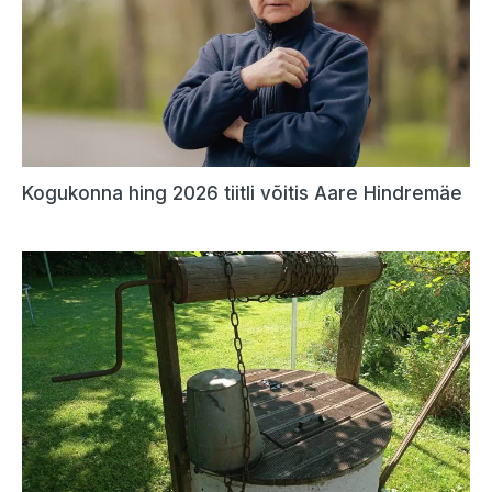
Kogukonna hing 2026 tiitli võitis Aare Hindremäe