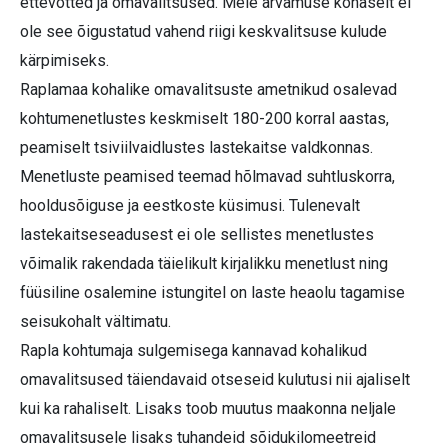
ettevõtted ja omavalitsused. Meie arvamuse kohaselt ei
ole see õigustatud vahend riigi keskvalitsuse kulude
kärpimiseks.
Raplamaa kohalike omavalitsuste ametnikud osalevad
kohtumenetlustes keskmiselt 180-200 korral aastas,
peamiselt tsiviilvaidlustes lastekaitse valdkonnas.
Menetluste peamised teemad hõlmavad suhtluskorra,
hooldusõiguse ja eestkoste küsimusi. Tulenevalt
lastekaitseseadusest ei ole sellistes menetlustes
võimalik rakendada täielikult kirjalikku menetlust ning
füüsiline osalemine istungitel on laste heaolu tagamise
seisukohalt vältimatu.
Rapla kohtumaja sulgemisega kannavad kohalikud
omavalitsused täiendavaid otseseid kulutusi nii ajaliselt
kui ka rahaliselt. Lisaks toob muutus maakonna neljale
omavalitsusele lisaks tuhandeid sõidukilomeetreid