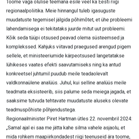
Toome väga olulise teemana esile veel ka Eesti riigi
regionaalpoliitika. Meie hinnangul tuleb igasuguste
muudatuste tegemisel jälgida põhimõtet, et ühe probleemi
lahendamisega ei tekitataks juurde mitut uut probleemi.
Kõik seda tüüpi otsused peavad olema süsteemsed ja
komplekssed. Kahjuks viitavad praegused arengud pigem
sellele, et ministeeriumide kärpeotsused langetatakse
lühikeses vaates efekti saavutamiseks ning ka antud
konkreetsel juhtumil puudub meile teadaolevalt
valdkonnaülene analüüs. Juhul, kui selline analüüs meile
teadmata eksisteerib, siis palume seda meiega jagada, et
saaksime tutvuda tehtavate muudatuste aluseks olevate
teadmuspõhiste põhjendustega.
Regionaalminister Piret Hartman ütles 22. novembril 2024:
„Samal ajal ei saa me jätta kahe silma vahele asjaolu, et
mida rohkem maapiirkondadest riigi teenuseid ära toome,