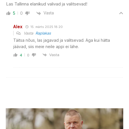
Las Tallinna elanikud valivad ja valitsevad!
Vasta
5
0
Alex
15. märts 2025 18:20
Vasta
Raplakas
Täitsa nõus, las jagavad ja valitsevad. Aga kui hätta
jäävad, siis meie neile appi ei lähe.
Vasta
4
0