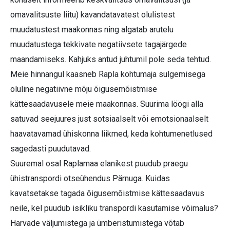
omavalitsuste liitu) kavandatavatest olulistest
muudatustest maakonnas ning algatab arutelu
muudatustega tekkivate negatiivsete tagajärgede
maandamiseks. Kahjuks antud juhtumil pole seda tehtud.
Meie hinnangul kaasneb Rapla kohtumaja sulgemisega
oluline negatiivne mõju õigusemõistmise
kättesaadavusele meie maakonnas. Suurima löögi alla
satuvad seejuures just sotsiaalselt või emotsionaalselt
haavatavamad ühiskonna liikmed, keda kohtumenetlused
sagedasti puudutavad.
Suuremal osal Raplamaa elanikest puudub praegu
ühistranspordi otseühendus Pärnuga. Kuidas
kavatsetakse tagada õigusemõistmise kättesaadavus
neile, kel puudub isikliku transpordi kasutamise võimalus?
Harvade väljumistega ja ümberistumistega võtab