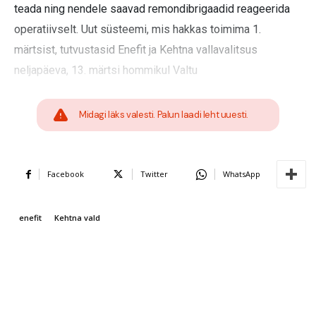
teada ning nendele saavad remondibrigaadid reageerida
operatiivselt. Uut süsteemi, mis hakkas toimima 1.
märtsist, tutvustasid Enefit ja Kehtna vallavalitsus
neljapäeva, 13. märtsi hommikul Valtu
Midagi läks valesti. Palun laadi leht uuesti.
Facebook
Twitter
WhatsApp
enefit
Kehtna vald