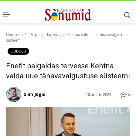
Uudised
Enefit paigaldas tervesse Kehtna valda uue tänavavalgustuse
süsteemi
UUDISED
Enefit paigaldas tervesse Kehtna
valda uue tänavavalgustuse süsteemi
Siim Jõgis
18. märts 2025
0