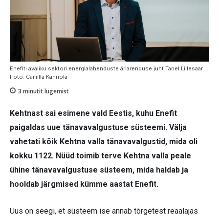
Enefiti avaliku sektori energialahenduste äriarenduse juht Tanel Lillesaar.
Foto: Camilla Kännola
3
minutit lugemist
Kehtnast sai esimene vald Eestis, kuhu Enefit
paigaldas uue tänavavalgustuse süsteemi. Välja
vahetati kõik Kehtna valla tänavavalgustid, mida oli
kokku 1122. Nüüd toimib terve Kehtna valla peale
ühine tänavavalgustuse süsteem, mida haldab ja
hooldab järgmised kümme aastat Enefit.
Uus on seegi, et süsteem ise annab tõrgetest reaalajas