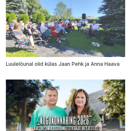
Luulelõunal olid külas Jaan Pehk ja Anna Haava