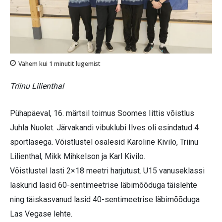
Vähem kui 1
minutit lugemist
Triinu Lilienthal
Pühapäeval, 16. märtsil toimus Soomes Iittis võistlus
Juhla Nuolet. Järvakandi vibuklubi Ilves oli esindatud 4
sportlasega. Võistlustel osalesid Karoline Kivilo, Triinu
Lilienthal, Mikk Mihkelson ja Karl Kivilo.
Võistlustel lasti 2×18 meetri harjutust. U15 vanuseklassi
laskurid lasid 60-sentimeetrise läbimõõduga täislehte
ning täiskasvanud lasid 40-sentimeetrise läbimõõduga
Las Vegase lehte.