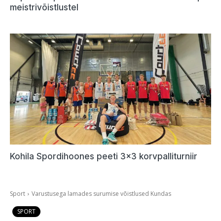
meistrivõistlustel
Kohila Spordihoones peeti 3×3 korvpalliturniir