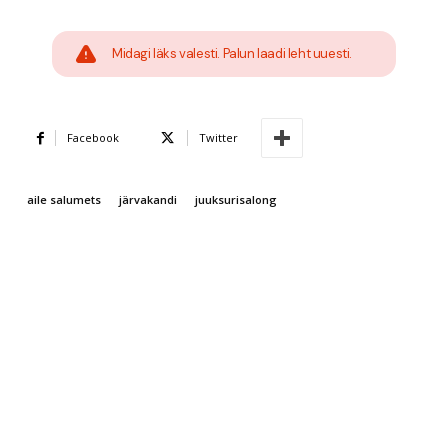
Midagi läks valesti. Palun laadi leht uuesti.
Facebook
Twitter
aile salumets
järvakandi
juuksurisalong