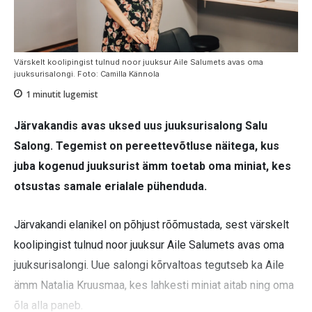
Värskelt koolipingist tulnud noor juuksur Aile Salumets avas oma
juuksurisalongi. Foto: Camilla Kännola
1
minutit lugemist
Järvakandis avas uksed uus juuksurisalong Salu
Salong. Tegemist on pereettevõtluse näitega, kus
juba kogenud juuksurist ämm toetab oma miniat, kes
otsustas samale erialale pühenduda.
Järvakandi elanikel on põhjust rõõmustada, sest värskelt
koolipingist tulnud noor juuksur Aile Salumets avas oma
juuksurisalongi. Uue salongi kõrvaltoas tegutseb ka Aile
ämm Natalia Kruusmaa, kes lahkesti miniat aitab ning oma
õla alla paneb.