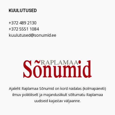
KUULUTUSED
+372 489 2130
+372 5551 1084
kuulutused@sonumid.ee
Ajaleht Raplamaa Sõnumid on kord nädalas (kolmapäeviti)
ilmuv poliitiliselt ja majanduslikult sõltumatu Raplamaa
uudiseid kajastav väljaanne.