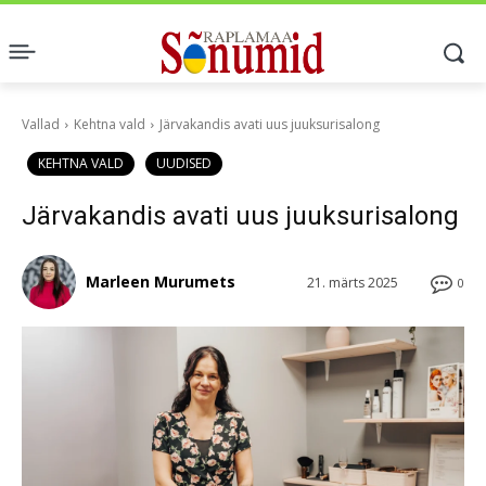
Vallad
Kehtna vald
Järvakandis avati uus juuksurisalong
KEHTNA VALD
UUDISED
Järvakandis avati uus juuksurisalong
Marleen Murumets
21. märts 2025
0