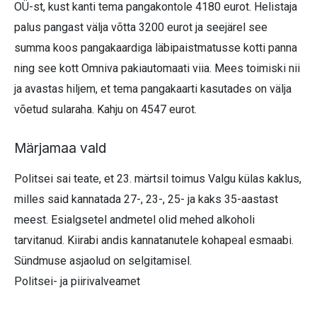
OÜ-st, kust kanti tema pangakontole 4180 eurot. Helistaja
palus pangast välja võtta 3200 eurot ja seejärel see
summa koos pangakaardiga läbipaistmatusse kotti panna
ning see kott Omniva pakiautomaati viia. Mees toimiski nii
ja avastas hiljem, et tema pangakaarti kasutades on välja
võetud sularaha. Kahju on 4547 eurot.
Märjamaa vald
Politsei sai teate, et 23. märtsil toimus Valgu külas kaklus,
milles said kannatada 27-, 23-, 25- ja kaks 35-aastast
meest. Esialgsetel andmetel olid mehed alkoholi
tarvitanud. Kiirabi andis kannatanutele kohapeal esmaabi.
Sündmuse asjaolud on selgitamisel.
Politsei- ja piirivalveamet