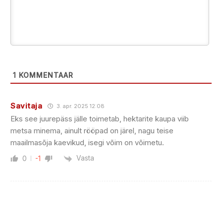
1
KOMMENTAAR
Savitaja
3. apr. 2025 12:08
Eks see juurepäss jälle toimetab, hektarite kaupa viib
metsa minema, ainult rööpad on järel, nagu teise
maailmasõja kaevikud, isegi võim on võimetu.
Vasta
0
-1