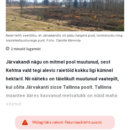
Raiet tehti seetõttu, et Järvakandis oli palju haigeid puid, tormimurdu ning
üraskikahjustusega puid. Foto: Camilla Kännola
2
minutit lugemist
Järvakandi nägu on mitmel pool muutunud, sest
Kehtna vald tegi alevis raietöid kokku ligi kümnel
hektaril. Nii näiteks on täielikult muutunud vaatepilt,
kui sõita Järvakanti sisse Tallinna poolt. Tallinna
maantee ääres kasvanud metsatukk on nüüd maha
võetud.
Midagi läks valesti. Palun laadi leht uuesti.