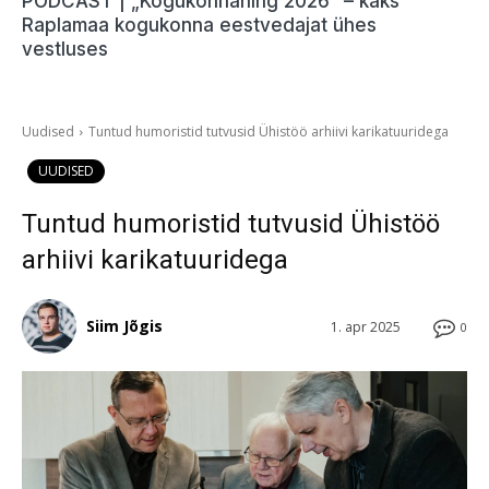
PODCAST | „Kogukonnahing 2026“ – kaks
Raplamaa kogukonna eestvedajat ühes
vestluses