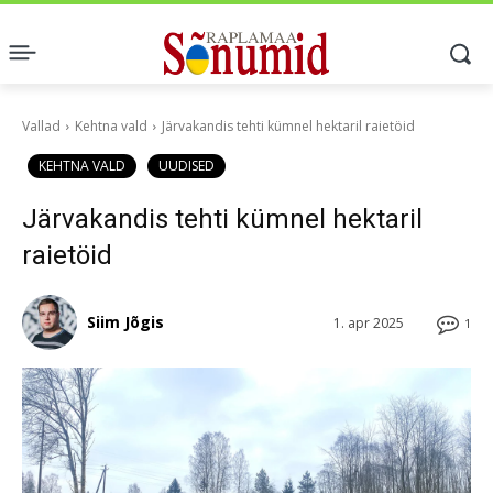
Vallad
Kehtna vald
Järvakandis tehti kümnel hektaril raietöid
KEHTNA VALD
UUDISED
Järvakandis tehti kümnel hektaril
raietöid
Siim Jõgis
1. apr 2025
1