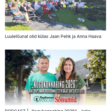
Luulelõunal olid külas Jaan Pehk ja Anna Haava