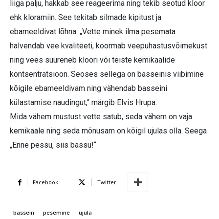
liiga palju, hakkab see reageerima ning tekib seotud kloor
ehk kloramiin. See tekitab silmade kipitust ja
ebameeldivat lõhna. „Vette minek ilma pesemata
halvendab vee kvaliteeti, koormab veepuhastusvõimekust
ning vees suureneb kloori või teiste kemikaalide
kontsentratsioon. Seoses sellega on basseinis viibimine
kõigile ebameeldivam ning vähendab basseini
külastamise naudingut,“ märgib Elvis Hrupa.
Mida vähem mustust vette satub, seda vähem on vaja
kemikaale ning seda mõnusam on kõigil ujulas olla. Seega
„Enne pessu, siis bassu!“
Facebook
Twitter
bassein
pesemine
ujula