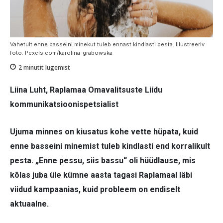
Vahetult enne basseini minekut tuleb ennast kindlasti pesta. Illustreeriv
foto: Pexels.com/karolina-grabowska
2
minutit lugemist
Liina Luht, Raplamaa Omavalitsuste Liidu
kommunikatsioonispetsialist
Ujuma minnes on kiusatus kohe vette hüpata, kuid
enne basseini minemist tuleb kindlasti end korralikult
pesta. „Enne pessu, siis bassu“ oli hüüdlause, mis
kõlas juba üle kümne aasta tagasi Raplamaal läbi
viidud kampaanias, kuid probleem on endiselt
aktuaalne.