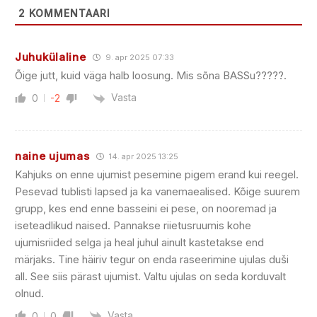
2
KOMMENTAARI
Juhukülaline
9. apr 2025 07:33
Õige jutt, kuid väga halb loosung. Mis sõna BASSu?????.
Vasta
0
-2
naine ujumas
14. apr 2025 13:25
Kahjuks on enne ujumist pesemine pigem erand kui reegel.
Pesevad tublisti lapsed ja ka vanemaealised. Kõige suurem
grupp, kes end enne basseini ei pese, on nooremad ja
iseteadlikud naised. Pannakse riietusruumis kohe
ujumisriided selga ja heal juhul ainult kastetakse end
märjaks. Tine häiriv tegur on enda raseerimine ujulas duši
all. See siis pärast ujumist. Valtu ujulas on seda korduvalt
olnud.
Vasta
0
0