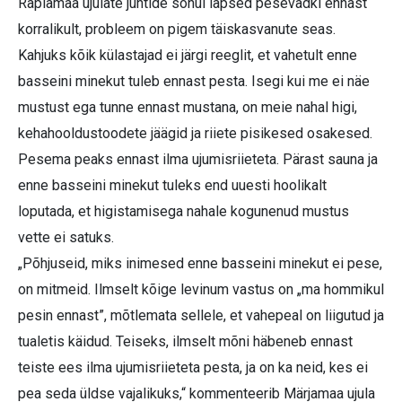
Raplamaa ujulate juhtide sõnul lapsed pesevadki ennast
korralikult, probleem on pigem täiskasvanute seas.
Kahjuks kõik külastajad ei järgi reeglit, et vahetult enne
basseini minekut tuleb ennast pesta. Isegi kui me ei näe
mustust ega tunne ennast mustana, on meie nahal higi,
kehahooldustoodete jäägid ja riiete pisikesed osakesed.
Pesema peaks ennast ilma ujumisriieteta. Pärast sauna ja
enne basseini minekut tuleks end uuesti hoolikalt
loputada, et higistamisega nahale kogunenud mustus
vette ei satuks.
„Põhjuseid, miks inimesed enne basseini minekut ei pese,
on mitmeid. Ilmselt kõige levinum vastus on „ma hommikul
pesin ennast”, mõtlemata sellele, et vahepeal on liigutud ja
tualetis käidud. Teiseks, ilmselt mõni häbeneb ennast
teiste ees ilma ujumisriieteta pesta, ja on ka neid, kes ei
pea seda üldse vajalikuks,“ kommenteerib Märjamaa ujula