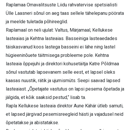
Raplamaa Omavalitsuste Liidu rahvatervise spetsialisti
Ülle Laasneri sõnul on aeg taas sellele tähelepanu pöörata
ja meelde tuletada põhireeglid.
Raplamaal on neli ujulat: Valtus, Märjamaal, Kellukese
lasteaias ja Kehtna lasteaias. Basseiniga lasteaedades
täiskasvanud koos lastega basseini ei lähe ning lastel
hügieeninõuete täitmisega probleeme pole. Kehtna
lasteaia õppejuhi ja direktori kohusetäitja Katre Põldmaa
sõnul vastutab lapsevanem selle eest, et lapsel oleks
kaasas nuustik, rätik ja ujumismüts. Seepi saavad lapsed
lasteaiast. „Õpetajate vastutus on lapsi pesema õpetada ja
jälgida, et kõik saaksid pestud,“ lisab ta.
Rapla Kellukese lasteaia direktor Aune Kähär ütleb samuti,
et lapsed järgivad pesemisreegleid hästi ja vajadusel neid
õpetatakse ja abistatakse.