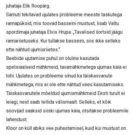
juhataja Elik Roopärg.
Samuti tekitavad ujulates probleeme meeste taskutega
rannapüksid, mis toovad basseini mustust, lisab Valtu
spordimaja juhataja Elvis Hrupa: „Tavalised šortsid jäägu
rannariietuseks. Kui tullakse basseini, siis ikka selleks
ette nähtud ujumisriietes.“
Beebide ujutamise puhul on oluline kasutada
spetsiaalseid mähkmeid, tavamähkmetega ujumas käia ei
tohi. Ujulates on probleeme olnud ka täiskasvanute
mähkmetega, mis ei ole ette nähtud vees kasutamiseks.
Täiskasvanutele mõeldud ujumismähkmeid Eesti turult ei
leiagi, neid saab tellida välismaalt. Selleks, et kõik
soovijad saaksid siiski ujumas käia, otsitakse probleemile
lahendust.
Kloor on küll abiks vee puhastamisel, kuid kui mustust on