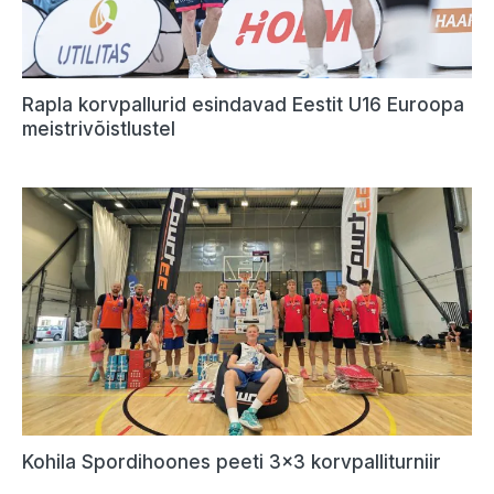
Rapla korvpallurid esindavad Eestit U16 Euroopa
meistrivõistlustel
Kohila Spordihoones peeti 3×3 korvpalliturniir