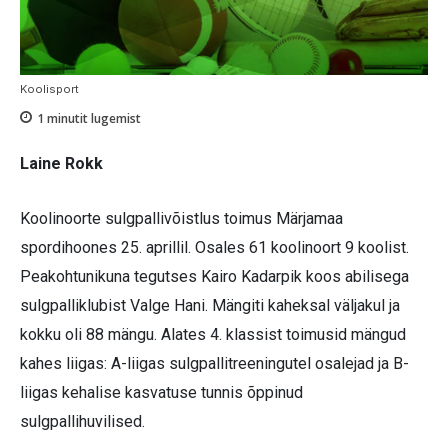
Koolisport
1
minutit lugemist
Laine Rokk
Koolinoorte sulgpallivõistlus toimus Märjamaa
spordihoones 25. aprillil. Osales 61 koolinoort 9 koolist.
Peakohtunikuna tegutses Kairo Kadarpik koos abilisega
sulgpalliklubist Valge Hani. Mängiti kaheksal väljakul ja
kokku oli 88 mängu. Alates 4. klassist toimusid mängud
kahes liigas: A-liigas sulgpallitreeningutel osalejad ja B-
liigas kehalise kasvatuse tunnis õppinud
sulgpallihuvilised.