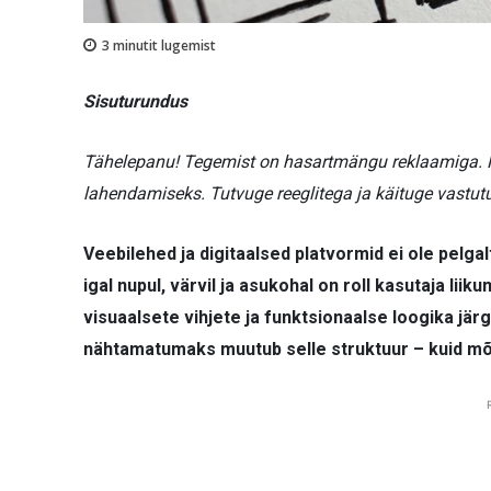
3
minutit lugemist
Sisuturundus
Tähelepanu! Tegemist on hasartmängu reklaamiga. H
lahendamiseks. Tutvuge reeglitega ja käituge vastutu
Veebilehed ja digitaalsed platvormid ei ole pelga
igal nupul, värvil ja asukohal on roll kasutaja li
visuaalsete vihjete ja funktsionaalse loogika jä
nähtamatumaks muutub selle struktuur – kuid mõj