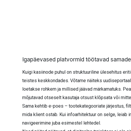
Igapäevased platvormid töötavad samadel
Kuigi kasiinode puhul on struktuuriline ülesehitus eri
teistes keskkondades. Võtame näiteks uudiseportaalid
loetakse rohkem ja millised jäävad märkamatuks. Pealk
mõjutavad otseselt kasutaja otsust klõpsata või mitte
Sama kehtib e-poes – tootekategooriate järjestus, fil
mida klient ostab. Kui infoarhitektuur on selge, leiab 
navigeerimine juba esimestel lehtedel.