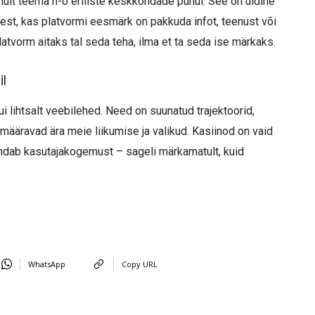
ainult teema n-ö eriliste keskkondade puhul. See on üldine
lest, kas platvormi eesmärk on pakkuda infot, teenust või
 platvorm aitaks tal seda teha, ilma et ta seda ise märkaks.
il
 lihtsalt veebilehed. Need on suunatud trajektoorid,
ääravad ära meie liikumise ja valikud. Kasiinod on vaid
jundab kasutajakogemust – sageli märkamatult, kuid
WhatsApp
Copy URL