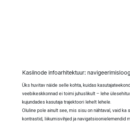
Kasiinode infoarhitektuur: navigeerimisloogi
Üks huvitav näide selle kohta, kuidas kasutajateekond
veebikeskkonnad ei toimi juhuslikult – lehe ülesehit
kujundades kasutaja trajektoori lehelt lehele.
Oluline pole ainult see, mis sisu on nähtaval, vaid ka 
kontrastid, liikumisvihjed ja navigatsioonielemendid m