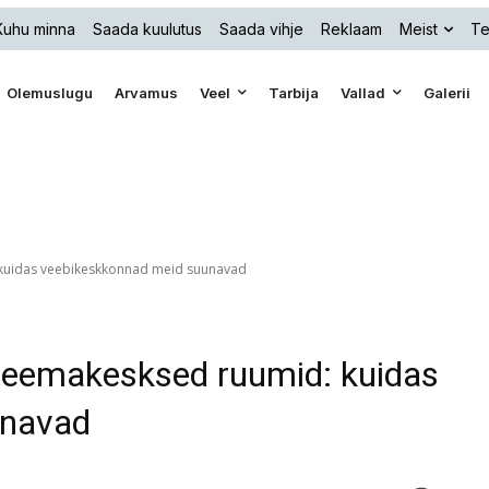
Kuhu minna
Saada kuulutus
Saada vihje
Reklaam
Meist
Te
Olemuslugu
Arvamus
Veel
Tarbija
Vallad
Galerii
: kuidas veebikeskkonnad meid suunavad
a teemakesksed ruumid: kuidas
unavad