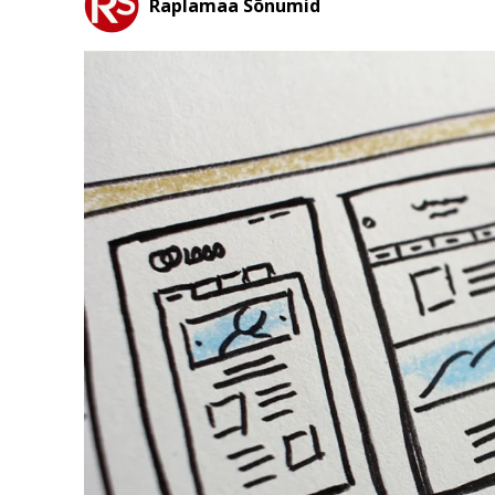
Raplamaa Sõnumid