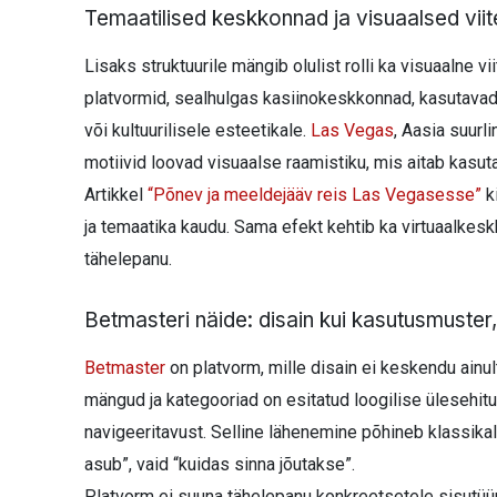
Temaatilised keskkonnad ja visuaalsed vii
Lisaks struktuurile mängib olulist rolli ka visuaalne v
platvormid, sealhulgas kasiinokeskkonnad, kasutavad 
või kultuurilisele esteetikale.
Las Vegas
, Aasia suurl
motiivid loovad visuaalse raamistiku, mis aitab kasut
Artikkel
“Põnev ja meeldejääv reis Las Vegasesse”
ki
ja temaatika kaudu. Sama efekt kehtib ka virtuaalke
tähelepanu.
Betmasteri näide: disain kui kasutusmuster, m
Betmaster
on platvorm, mille disain ei keskendu ainul
mängud ja kategooriad on esitatud loogilise ülesehi
navigeeritavust. Selline lähenemine põhineb klassikalis
asub”, vaid “kuidas sinna jõutakse”.
Platvorm ei suuna tähelepanu konkreetsetele sisutüüp