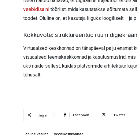
Need näited näitavad, et digitaalne trajektoor ei ole 
veebidisaini
tööriist, mida kasutatakse sõltumata sel
toodet. Oluline on, et kasutaja liiguks loogiliselt – ja
Kokkuvõte: struktureeritud ruum digiekraan
Virtuaalsed keskkonnad on tänapäeval palju enamat kui
visuaalsed teemakeskkonnad ja kasutusmustrid, mis m
üks näide sellest, kuidas platvormide arhitektuur ku
tõhusalt.
Facebook
Twitter
Jaga
online kasiino
veebikeskkonnad