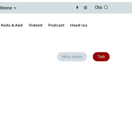
Otsi
llimine
Kodu & Aed
Videod
Podcast
Head isu
Minu konto
Telli