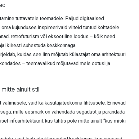
ted
iitamine tuttavatele teemadele. Paljud digitaalsed
oma kujunduses inspireerivaid viiteid tuntud kohtadele
innad, retrofuturism või eksootiline loodus – kõik need
ajal kiiresti suhestuda keskkonnaga.
rjeldab, kuidas see linn mõjutab külastajat oma arhitektuuri
skkondades – teemavalikud mõjutavad meie ootusi ja
itte ainult stiil
t välimusele, vaid ka kasutajateekonna lihtsusele. Erinevad
tusega, mille eesmärk on vähendada segadust ja parandada
el infoarhitektuuril, kus tähtis pole mitte ainult “kus miski
idele, vaid loob struktureeritud keskkonna, kus erinevad