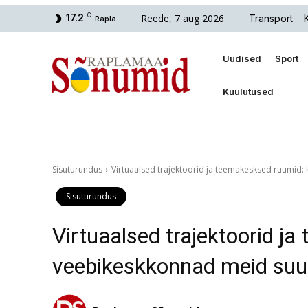
Reede, 7 aug 2026
17.2
C
Transport
Rapla
Uudised
Sport
Kuulutused
Sisuturundus
Virtuaalsed trajektoorid ja teemakesksed ruumid
Sisuturundus
Virtuaalsed trajektoorid j
veebikeskkonnad meid su