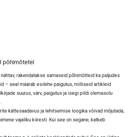
 põhimõtetel
ti nähtav, rakendatakse sarnaseid põhimõtteid ka paljudes
 – seal määrab esilehe paigutus, milliseid artikleid
irjade suurus, värv, paigutus ja isegi pildi olemasolu
.
trite kättesaadavus ja lehitsemise loogika võivad mõjutada,
inimene vajaliku kiiresti. Kui see on segane, katkeb