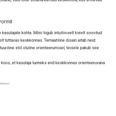
vormil
asutajate kohta. Mõni liigub intuitiivselt kiirelt soovitud
lselt tuttavas keskkonnas. Temaatiline disain aitab neid
uuriline stiil oluline orienteerumisel, teisele pakub see
d koos, et kasutaja tunneks end keskkonnas orienteeruvana
Reklaam: