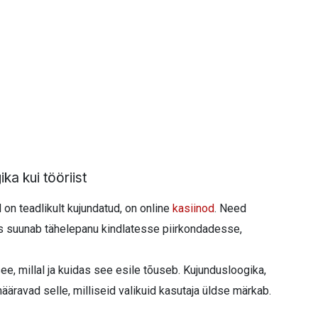
ka kui tööriist
 on teadlikult kujundatud, on online
kasiinod
. Need
us suunab tähelepanu kindlatesse piirkondadesse,
see, millal ja kuidas see esile tõuseb. Kujundusloogika,
ääravad selle, milliseid valikuid kasutaja üldse märkab.