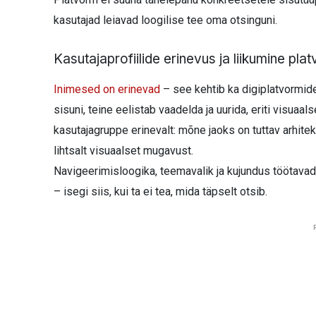
kasutajad leiavad loogilise tee oma otsinguni.
Kasutajaprofiilide erinevus ja liikumine plat
Inimesed on erinevad
– see kehtib ka digiplatvormide k
sisuni, teine eelistab vaadelda ja uurida, eriti visuaa
kasutajagruppe erinevalt: mõne jaoks on tuttav arhitekt
lihtsalt visuaalset mugavust.
Navigeerimisloogika, teemavalik ja kujundus töötava
– isegi siis, kui ta ei tea, mida täpselt otsib.