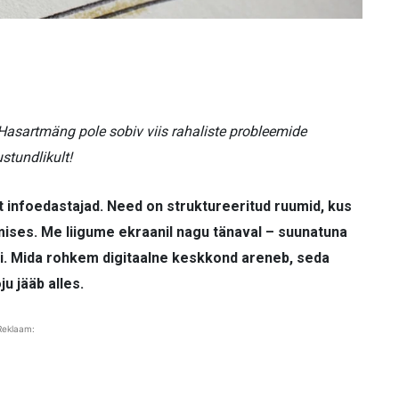
asartmäng pole sobiv viis rahaliste probleemide
stundlikult!
lt infoedastajad. Need on struktureeritud ruumid, kus
ikumises. Me liigume ekraanil nagu tänaval – suunatuna
rgi. Mida rohkem digitaalne keskkond areneb, seda
u jääb alles.
Reklaam: