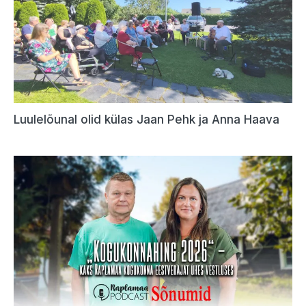
Luulelõunal olid külas Jaan Pehk ja Anna Haava