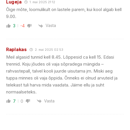
Lugeja
1. mai 2025 21:12
Õige mõte, loomulikult on lastele parem, kui kool algab kell
9.00.
Vasta
3
-4
Raplakas
2. mai 2025 02:53
Meil algasid tunnid kell 8.45. Lõppesid ca kell 15. Edasi
trennid. Koju jõudes oli vaja sõpradega mängida –
rahvastepall, talvel kooli juurde uisutama jm. Miski aeg
tuppa minnes oli vaja õppida. Õnneks ei olnud arvuteid ja
telekast tuli harva mida vaadata. Jäime ellu ja suht
normaalseteks.
Vasta
7
0