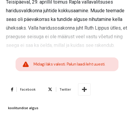
Teisipäeval, 29. aprillil toimus Rapla vallavalitsuses
haridusvaldkonna juhtide kokkusaamine. Muude teemade
seas oli päevakorras ka tundide alguse nihutamine kella
üheksaks. Valla haridusosakonna juht Ruth Lippus ütles, et
praeguse seisuga ei ole määrust veel vastu võetud ning
seega ei saa ka öelda, millal ja kuidas see rakendub.
Midagi läks valesti. Palun laadi leht uuesti.
Facebook
Twitter
koolitundise algus