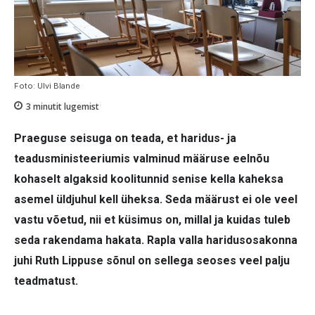
Foto: Ulvi Blande
3
minutit lugemist
Praeguse seisuga on teada, et haridus- ja
teadusministeeriumis valminud määruse eelnõu
kohaselt algaksid koolitunnid senise kella kaheksa
asemel üldjuhul kell üheksa. Seda määrust ei ole veel
vastu võetud, nii et küsimus on, millal ja kuidas tuleb
seda rakendama hakata. Rapla valla haridusosakonna
juhi Ruth Lippuse sõnul on sellega seoses veel palju
teadmatust.