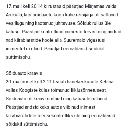
17. mail kell 20.14 kiirustasid päästjad Märjamaa valda
Arukülla, kus sõiduauto koos kahe reisijaga oli sattunud
vesiliugu ning kaotanud juhitavuse. Sõiduk rullus üle
katuse. Päästjad kontrollisid inimeste tervist ning andsid
nad kiirabiarstide hoole alla. Suuremaid vigastusi
inimestel ei olnud. Päästjad eemaldasid sõidukil
süttimisohu.
Sõiduauto kraavis
20. mai öösel kell 2.11 teatati häirekeskusele Kehtna
vallas Koogiste külas toimunud liiklusõnnetusest.
Sõiduauto oli kraavi sõitnud ning katusele rullunud.
Päästjad andsid kaks autos viibinud inimest
kiirabiarstidele tervisekontrolliks üle ning eemaldasid
sõidukil süttimisohu.