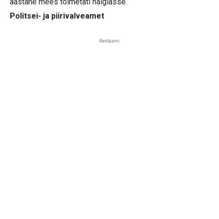
aastane mees toimetati haiglasse.
Politsei- ja piirivalveamet
Reklaam: