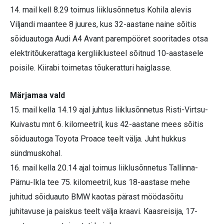
14. mail kell 8.29 toimus liiklusõnnetus Kohila alevis
Viljandi maantee 8 juures, kus 32-aastane naine sõitis
sõiduautoga Audi A4 Avant parempööret sooritades otsa
elektritõukerattaga kergliiklusteel sõitnud 10-aastasele
poisile. Kiirabi toimetas tõukeratturi haiglasse.
Märjamaa vald
15. mail kella 14.19 ajal juhtus liiklusõnnetus Risti-Virtsu-
Kuivastu mnt 6. kilomeetril, kus 42-aastane mees sõitis
sõiduautoga Toyota Proace teelt välja. Juht hukkus
sündmuskohal.
16. mail kella 20.14 ajal toimus liiklusõnnetus Tallinna-
Pärnu-Ikla tee 75. kilomeetril, kus 18-aastase mehe
juhitud sõiduauto BMW kaotas pärast möödasõitu
juhitavuse ja paiskus teelt välja kraavi. Kaasreisija, 17-