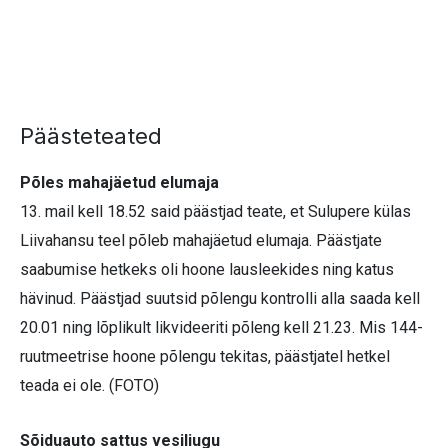
Päästeteated
Põles mahajäetud elumaja
13. mail kell 18.52 said päästjad teate, et Sulupere külas
Liivahansu teel põleb mahajäetud elumaja. Päästjate
saabumise hetkeks oli hoone lausleekides ning katus
hävinud. Päästjad suutsid põlengu kontrolli alla saada kell
20.01 ning lõplikult likvideeriti põleng kell 21.23. Mis 144-
ruutmeetrise hoone põlengu tekitas, päästjatel hetkel
teada ei ole. (FOTO)
Sõiduauto sattus vesiliugu