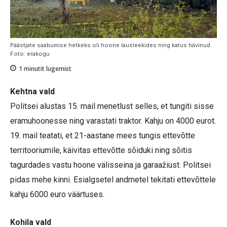
Päästjate saabumise hetkeks oli hoone lausleekides ning katus hävinud.
Foto: erakogu
1
minutit lugemist
Kehtna vald
Politsei alustas 15. mail menetlust selles, et tungiti sisse
eramuhoonesse ning varastati traktor. Kahju on 4000 eurot.
19. mail teatati, et 21-aastane mees tungis ettevõtte
territooriumile, käivitas ettevõtte sõiduki ning sõitis
tagurdades vastu hoone välisseina ja garaažiust. Politsei
pidas mehe kinni. Esialgsetel andmetel tekitati ettevõttele
kahju 6000 euro väärtuses.
Kohila vald