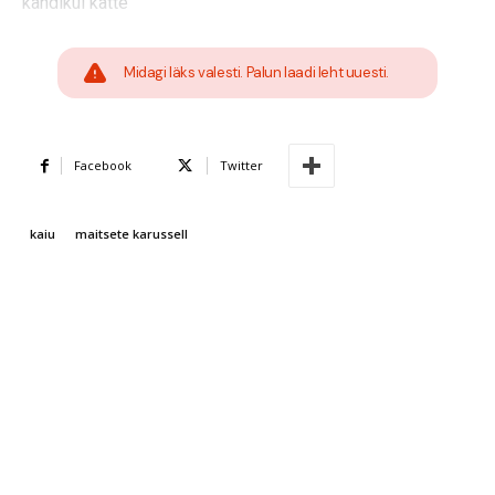
kandikul kätte
Midagi läks valesti. Palun laadi leht uuesti.
Facebook
Twitter
kaiu
maitsete karussell