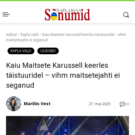
Vallad
Rapla vald
Kaiu Maitsete Karussell keerles täistuuridel – vihm
maitsetejahti ei seganud
RAPLA VALD
UUDISED
Kaiu Maitsete Karussell keerles
täistuuridel – vihm maitsetejahti ei
seganud
Mariliis Vest
27. mai 2025
0