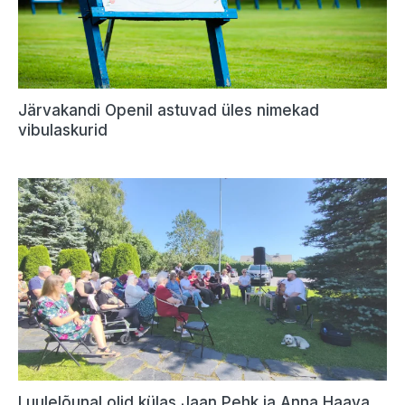
Järvakandi Openil astuvad üles nimekad
vibulaskurid
Luulelõunal olid külas Jaan Pehk ja Anna Haava