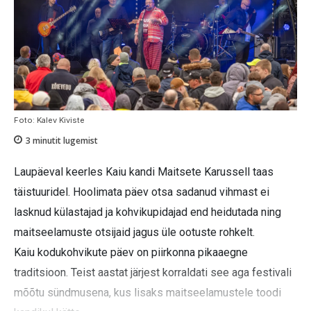
Foto: Kalev Kiviste
3
minutit lugemist
Laupäeval keerles Kaiu kandi Maitsete Karussell taas
täistuuridel. Hoolimata päev otsa sadanud vihmast ei
lasknud külastajad ja kohvikupidajad end heidutada ning
maitseelamuste otsijaid jagus üle ootuste rohkelt.
Kaiu kodukohvikute päev on piirkonna pikaaegne
traditsioon. Teist aastat järjest korraldati see aga festivali
mõõtu sündmusena, kus lisaks maitseelamustele toodi