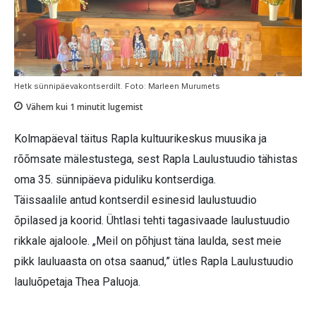
Hetk sünnipäevakontserdilt. Foto: Marleen Murumets
Vähem kui 1
minutit lugemist
Kolmapäeval täitus Rapla kultuurikeskus muusika ja
rõõmsate mälestustega, sest Rapla Laulustuudio tähistas
oma 35. sünnipäeva piduliku kontserdiga.
Täissaalile antud kontserdil esinesid laulustuudio
õpilased ja koorid. Ühtlasi tehti tagasivaade laulustuudio
rikkale ajaloole. „Meil on põhjust täna laulda, sest meie
pikk lauluaasta on otsa saanud,” ütles Rapla Laulustuudio
lauluõpetaja Thea Paluoja.