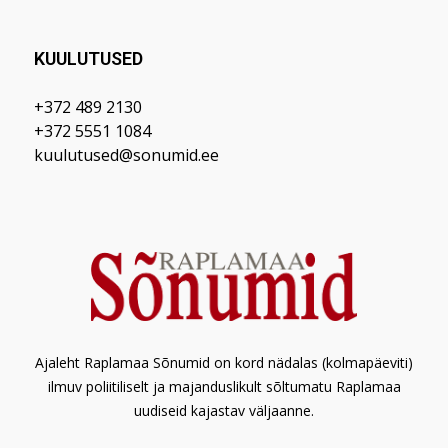
KUULUTUSED
+372 489 2130
+372 5551 1084
kuulutused@sonumid.ee
Ajaleht Raplamaa Sõnumid on kord nädalas (kolmapäeviti)
ilmuv poliitiliselt ja majanduslikult sõltumatu Raplamaa
uudiseid kajastav väljaanne.