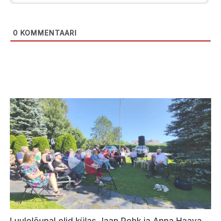
0
KOMMENTAARI
Luulelõunal olid külas Jaan Pehk ja Anna Haava