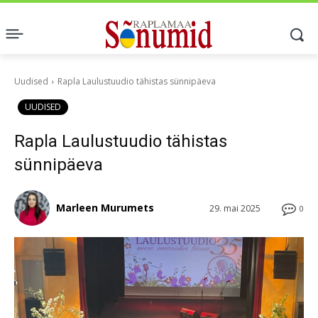
Uudised
Rapla Laulustuudio tähistas sünnipäeva
UUDISED
Rapla Laulustuudio tähistas
sünnipäeva
Marleen Murumets
29. mai 2025
0