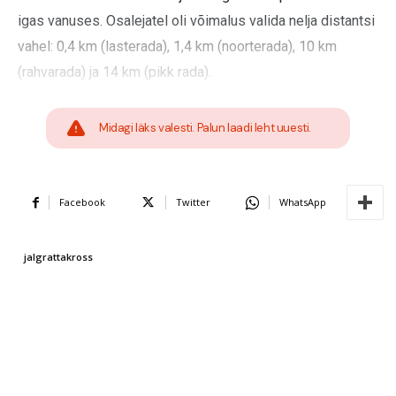
igas vanuses. Osalejatel oli võimalus valida nelja distantsi
vahel: 0,4 km (lasterada), 1,4 km (noorterada), 10 km
(rahvarada) ja 14 km (pikk rada).
Midagi läks valesti. Palun laadi leht uuesti.
Facebook
Twitter
WhatsApp
jalgrattakross