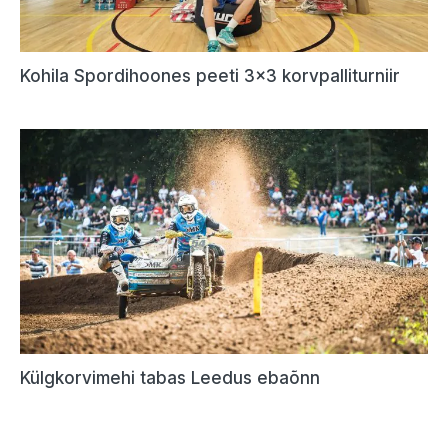
Kohila Spordihoones peeti 3×3 korvpalliturniir
Külgkorvimehi tabas Leedus ebaõnn