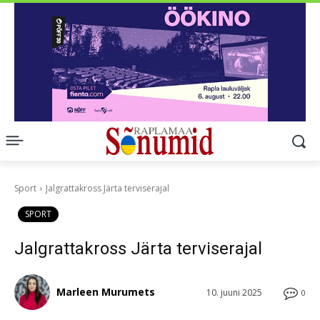
Sport
Jalgrattakross Järta terviserajal
SPORT
Jalgrattakross Järta terviserajal
Marleen Murumets
10. juuni 2025
0