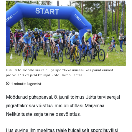
Ilus ilm tõi kohale suure hulga sportlikke inimesi, kes panid ennast
proovile 10 km ja 14 km rajal. Foto: Taimo Lehtsalu
1
minutit lugemist
Möödunud pühapäeval, 8. juunil toimus Järta terviserajal
jalgrattakrossi võistlus, mis oli ühtlasi Märjamaa
Nelikürituste sarja teine osavõistlus.
Ilus suvine ilm meelitas rajale hulgaliselt spordihuvilisi