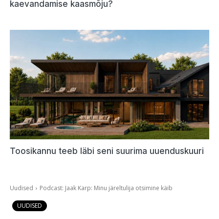
kaevandamise kaasmõju?
Toosikannu teeb läbi seni suurima uuenduskuuri