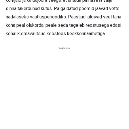
kõrkjaid ja kaldajoont veega, et uhtuda pinnasest välja
sinna takerdunud kütus. Paigaldatud poomid jäävad vette
nädalaseks vaatlusperioodiks. Päästjad jälgivad veel täna
koha peal olukorda, peale seda tegeleb reostusega edasi
kohalik omavalitsus koostöös keskkonnaametiga.
Reklaam: