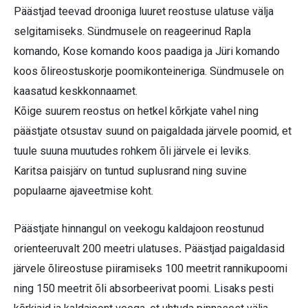
Päästjad teevad drooniga luuret reostuse ulatuse välja
selgitamiseks. Sündmusele on reageerinud Rapla
komando, Kose komando koos paadiga ja Jüri komando
koos õlireostuskorje poomikonteineriga. Sündmusele on
kaasatud keskkonnaamet.
Kõige suurem reostus on hetkel kõrkjate vahel ning
päästjate otsustav suund on paigaldada järvele poomid, et
tuule suuna muutudes rohkem õli järvele ei leviks.
Karitsa paisjärv on tuntud suplusrand ning suvine
populaarne ajaveetmise koht.
Päästjate hinnangul on veekogu kaldajoon reostunud
orienteeruvalt 200 meetri ulatuses
.
Päästjad paigaldasid
järvele õlireostuse piiramiseks 100 meetrit rannikupoomi
ning 150 meetrit õli absorbeerivat poomi. Lisaks pesti