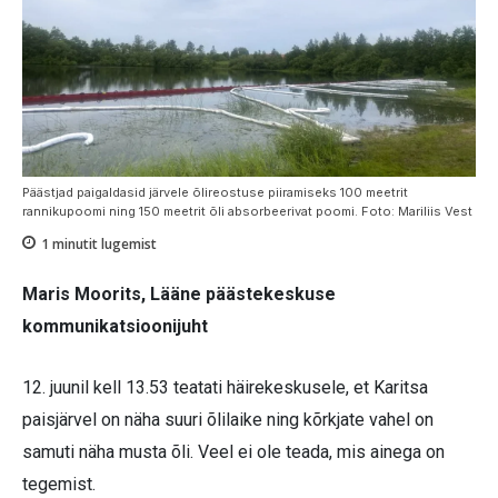
Päästjad paigaldasid järvele õlireostuse piiramiseks 100 meetrit
rannikupoomi ning 150 meetrit õli absorbeerivat poomi. Foto: Mariliis Vest
1
minutit lugemist
Maris Moorits, Lääne päästekeskuse
kommunikatsioonijuht
12. juunil kell 13.53 teatati häirekeskusele, et Karitsa
paisjärvel on näha suuri õlilaike ning kõrkjate vahel on
samuti näha musta õli. Veel ei ole teada, mis ainega on
tegemist.