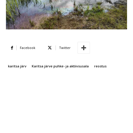
Facebook
Twitter
karitsa järv
Karitsa järve puhke- ja aktiivsusala
reostus