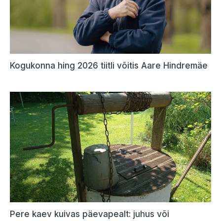
Kogukonna hing 2026 tiitli võitis Aare Hindremäe
Pere kaev kuivas päevapealt: juhus või