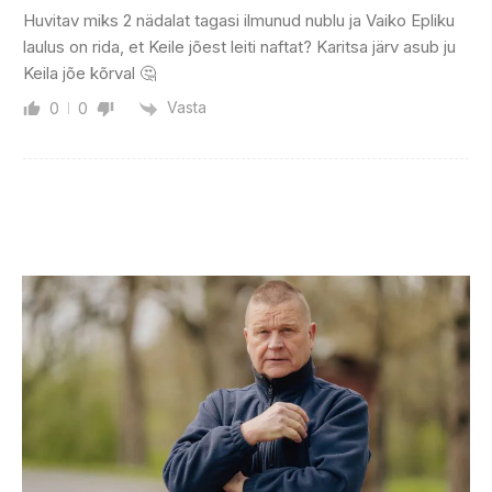
Huvitav miks 2 nädalat tagasi ilmunud nublu ja Vaiko Epliku
laulus on rida, et Keile jõest leiti naftat? Karitsa järv asub ju
Keila jõe kõrval 🤔
Vasta
0
0