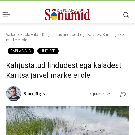
Vallad
Rapla vald
Kahjustatud lindudest ega kaladest Karitsa järvel
märke ei ole
RAPLA VALD
UUDISED
Kahjustatud lindudest ega kaladest
Karitsa järvel märke ei ole
Siim Jõgis
13. juuni 2025
1