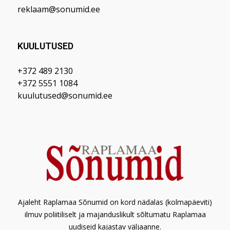
reklaam@sonumid.ee
KUULUTUSED
+372 489 2130
+372 5551 1084
kuulutused@sonumid.ee
Ajaleht Raplamaa Sõnumid on kord nädalas (kolmapäeviti)
ilmuv poliitiliselt ja majanduslikult sõltumatu Raplamaa
uudiseid kajastav väljaanne.