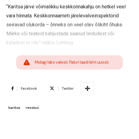
“Karitsa järve võimalikku keskkonnakahju on hetkel veel
vara hinnata. Keskkonnaameti järelevalveinspektorid
seiravad olukorda – õnneks on veel olev õlikiht õhuke.
Märke või teateid kahjustada saanud lindudest või
kaladest ei ole,” rääkis Lehtorg.
Midagi läks valesti. Palun laadi leht uuesti.
Facebook
Twitter
karitsa
reostus