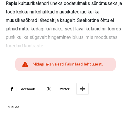
Rapla kultuurikalendri üheks oodatuimaks sündmuseks ja
toob kokku nii kohalikud muusikategijad kui ka
muusikasõbrad lähedalt ja kaugelt. Seekordne õhtu ei
jätnud mitte kedagi külmaks, sest laval kõlasid nii toores
punk kui ka sügavalt hingeminev bluus, mis moodustas
toredaid kontraste.
Midagi läks valesti. Palun laadi leht uuesti.
Facebook
Twitter
susi öö