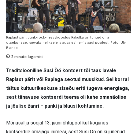
Raplast pärit punk-rock-heavykooslus Rakulka on tuntud oma
otsekohese, raevuka helikeele ja ausa esinemislaadi poolest. Foto: Ulvi
Blande
3
minutit lugemist
Traditsiooniline Susi Öö kontsert tõi taas lavale
Raplast pärit või Raplaga seotud muusikud. Sel korral
täitus kultuurikeskuse siseõu eriti tugeva energiaga,
sest tänavuse kontserdi teema oli kahe omanäolise
ja jõulise žanri – punki ja bluusi kohtumine.
Mõnusal ja soojal 13. juuni õhtupoolikul kogunes
kontserdile omajagu inimesi, sest Susi Öö on kujunenud