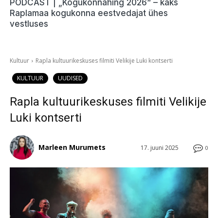
PODCAST | „Kogukonnahing 2026“ – kaks
Raplamaa kogukonna eestvedajat ühes
vestluses