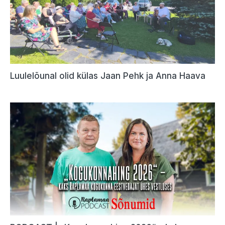
Luulelõunal olid külas Jaan Pehk ja Anna Haava