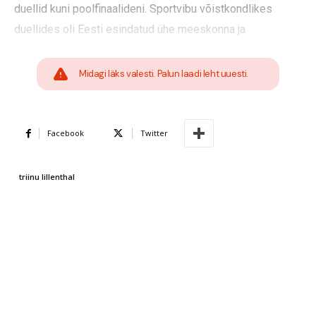
duellid kuni poolfinaalideni. Sportvibu võistkondlikes
duellides oli Eesti esindatud ühe meeskonna ja
Midagi läks valesti. Palun laadi leht uuesti.
Facebook
Twitter
triinu lillenthal