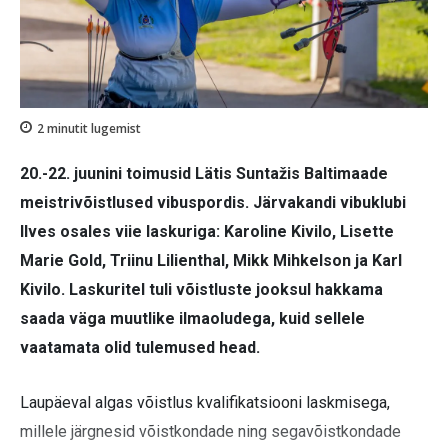
2
minutit lugemist
20.-22. juunini toimusid Lätis Suntažis Baltimaade
meistrivõistlused vibuspordis. Järvakandi vibuklubi
Ilves osales viie laskuriga: Karoline Kivilo, Lisette
Marie Gold, Triinu Lilienthal, Mikk Mihkelson ja Karl
Kivilo. Laskuritel tuli võistluste jooksul hakkama
saada väga muutlike ilmaoludega, kuid sellele
vaatamata olid tulemused head.
Laupäeval algas võistlus kvalifikatsiooni laskmisega,
millele järgnesid võistkondade ning segavõistkondade