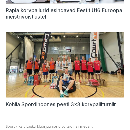
Rapla korvpallurid esindavad Eestit U16 Euroopa
meistrivõistlustel
Kohila Spordihoones peeti 3×3 korvpalliturniir