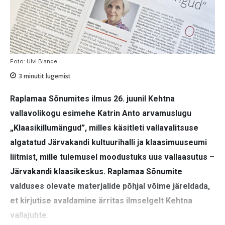
Foto: Ulvi Blande
3
minutit lugemist
Raplamaa Sõnumites ilmus 26. juunil Kehtna
vallavolikogu esimehe Katrin Anto arvamuslugu
„Klaasikillumängud”, milles käsitleti vallavalitsuse
algatatud Järvakandi kultuurihalli ja klaasimuuseumi
liitmist, mille tulemusel moodustuks uus vallaasutus –
Järvakandi klaasikeskus. Raplamaa Sõnumite
valduses olevate materjalide põhjal võime järeldada,
et kirjutise avaldamine ärritas ilmselgelt Kehtna
vallajuhte.