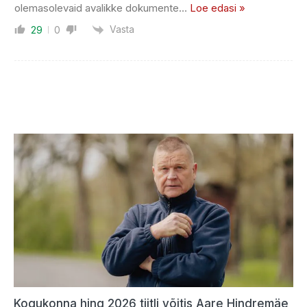
olemasolevaid avalikke dokumente
…
Loe edasi »
Vasta
29
0
Kogukonna hing 2026 tiitli võitis Aare Hindremäe