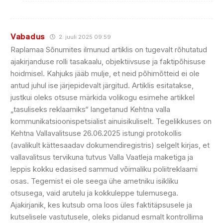
Vabadus
2. juuli 2025 09:59
Raplamaa Sõnumites ilmunud artiklis on tugevalt rõhutatud
ajakirjanduse rolli tasakaalu, objektiivsuse ja faktipõhisuse
hoidmisel. Kahjuks jääb mulje, et neid põhimõtteid ei ole
antud juhul ise järjepidevalt järgitud. Artiklis esitatakse,
justkui oleks otsuse märkida volikogu esimehe artikkel
„tasuliseks reklaamiks“ langetanud Kehtna valla
kommunikatsioonispetsialist ainuisikuliselt. Tegelikkuses on
Kehtna Vallavalitsuse 26.06.2025 istungi protokollis
(avalikult kättesaadav dokumendiregistris) selgelt kirjas, et
vallavalitsus tervikuna tutvus Valla Vaatleja maketiga ja
leppis kokku edasised sammud võimaliku poliitreklaami
osas. Tegemist ei ole seega ühe ametniku isikliku
otsusega, vaid arutelu ja kokkuleppe tulemusega.
Ajakirjanik, kes kutsub oma loos üles faktitäpsusele ja
kutselisele vastutusele, oleks pidanud esmalt kontrollima