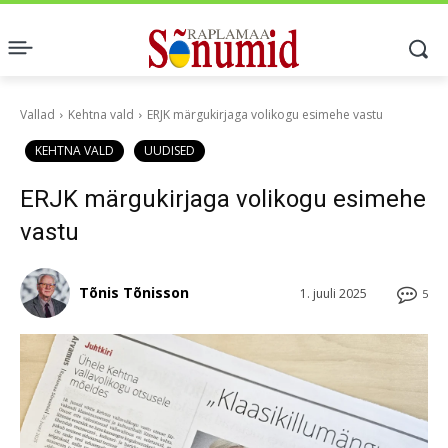
Vallad
Kehtna vald
ERJK märgukirjaga volikogu esimehe vastu
KEHTNA VALD
UUDISED
ERJK märgukirjaga volikogu esimehe
vastu
Tõnis Tõnisson
1. juuli 2025
5