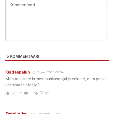
5
KOMMENTAARI
Kuidaspalun
2. juuli 2025 08:54
Miks te tülitate inimest puhkuse ajal ja eeldate, et ta peaks
vastama telefonile?
Vasta
8
-4
Tanel Viks
2. juuli 2025 09:34