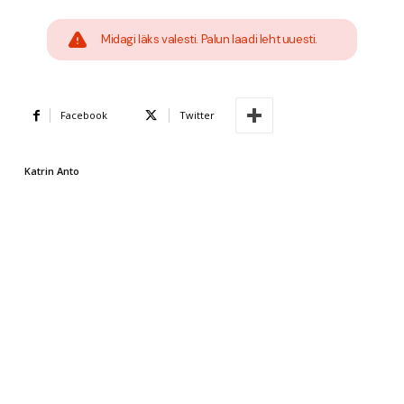
Midagi läks valesti. Palun laadi leht uuesti.
Facebook
Twitter
Katrin Anto