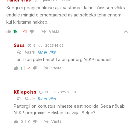
Keegi ei peagi puhkuse ajal vastama. Ja hr. Tõnisson võiks
endale mingid elementaarsed asjad selgeks teha ennem,
kui kirjutama hakkab.
Vasta
15
-11
Sass
8. juuli 2025 14:05
Vasta
Tanel Viks
Tõnisson pole härra! Ta on partorg NLKP ridadest.
Vasta
1
-1
Külapoiss
13. juuli 2025 10:36
Vasta
Tanel Viks
Partorgil on kohustus inimeste eest hoolida. Seda nõuab
NLKP programm! Helistab kui vaja! Selge?
Vasta
0
0