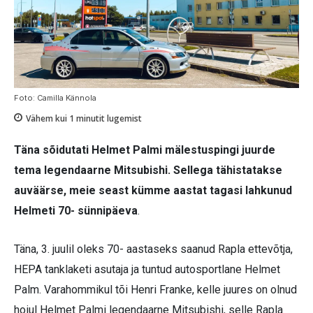
Foto: Camilla Kännola
Vähem kui 1
minutit lugemist
Täna sõidutati Helmet Palmi mälestuspingi juurde
tema legendaarne Mitsubishi. Sellega tähistatakse
auväärse, meie seast kümme aastat tagasi lahkunud
Helmeti 70- sünnipäeva
.
Täna, 3. juulil oleks 70- aastaseks saanud Rapla ettevõtja,
HEPA tanklaketi asutaja ja tuntud autosportlane Helmet
Palm. Varahommikul tõi Henri Franke, kelle juures on olnud
hoiul Helmet Palmi legendaarne Mitsubishi, selle Rapla