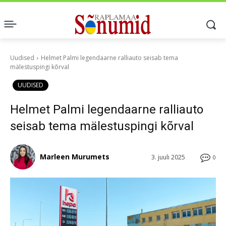
Uudised
Helmet Palmi legendaarne ralliauto seisab tema
mälestuspingi kõrval
UUDISED
Helmet Palmi legendaarne ralliauto
seisab tema mälestuspingi kõrval
Marleen Murumets
3. juuli 2025
0