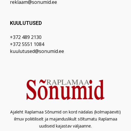
reklaam@sonumid.ee
KUULUTUSED
+372 489 2130
+372 5551 1084
kuulutused@sonumid.ee
Ajaleht Raplamaa Sõnumid on kord nädalas (kolmapäeviti)
ilmuv poliitiliselt ja majanduslikult sõltumatu Raplamaa
uudiseid kajastav väljaanne.