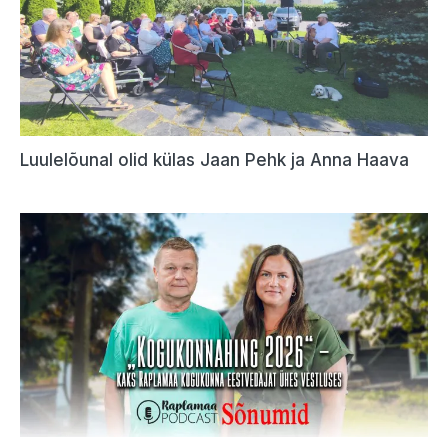
Luulelõunal olid külas Jaan Pehk ja Anna Haava