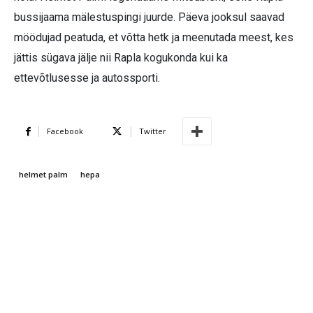
bussijaama mälestuspingi juurde. Päeva jooksul saavad
möödujad peatuda, et võtta hetk ja meenutada meest, kes
jättis sügava jälje nii Rapla kogukonda kui ka
ettevõtlusesse ja autossporti.
Facebook
Twitter
helmet palm
hepa