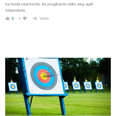
ka hoida seal korda. Ka prügikaste võiks aeg-ajalt
tühjendada.
Vasta
8
0