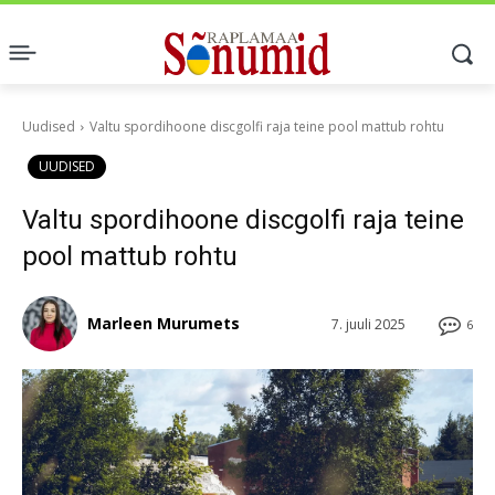
Uudised
Valtu spordihoone discgolfi raja teine pool mattub rohtu
UUDISED
Valtu spordihoone discgolfi raja teine
pool mattub rohtu
Marleen Murumets
7. juuli 2025
6