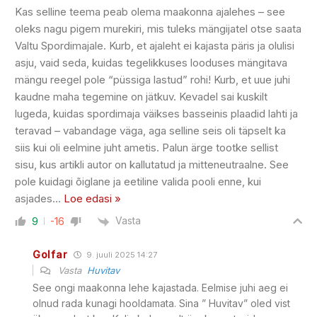
Kas selline teema peab olema maakonna ajalehes – see
oleks nagu pigem murekiri, mis tuleks mängijatel otse saata
Valtu Spordimajale. Kurb, et ajaleht ei kajasta päris ja olulisi
asju, vaid seda, kuidas tegelikkuses looduses mängitava
mängu reegel pole “püssiga lastud” rohi! Kurb, et uue juhi
kaudne maha tegemine on jätkuv. Kevadel sai kuskilt
lugeda, kuidas spordimaja väikses basseinis plaadid lahti ja
teravad – vabandage väga, aga selline seis oli täpselt ka
siis kui oli eelmine juht ametis. Palun ärge tootke sellist
sisu, kus artikli autor on kallutatud ja mitteneutraalne. See
pole kuidagi õiglane ja eetiline valida pooli enne, kui
asjades
…
Loe edasi »
Vasta
9
-16
Golfar
9. juuli 2025 14:27
Vasta
Huvitav
See ongi maakonna lehe kajastada. Eelmise juhi aeg ei
olnud rada kunagi hooldamata. Sina ” Huvitav” oled vist