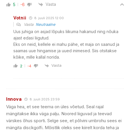
Vasta
5
-6
Votnii
8. juuli 2025 12:00
Vasta
Neutraalne
Uus juhiga on asjad lõpuks liikuma hakanud ning nõuka
ajast edasi liigutud.
Eks on neid, kellele ei mahu pähe, et maja on saanud ja
saamas uue hingamise ja uued inimesed. Siis otsitakse
kõike, mille kallal norida.
Vasta
2
-4
Innova
8. juuli 2025 23:59
Väga hea, et see teema on üles võetud. Seal rajal
mängitakse ikka väga palju. Noored liiguvad ja teevad
värskes õhus sporti. Selge see, et põlvini umbrohu sees ei
mängita disckgolfi. Mõistlik oleks see kiirelt korda teha ja