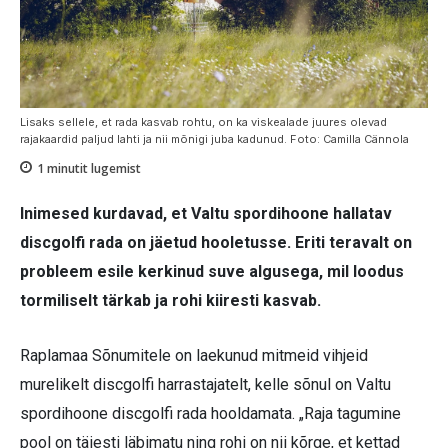
Lisaks sellele, et rada kasvab rohtu, on ka viskealade juures olevad
rajakaardid paljud lahti ja nii mõnigi juba kadunud. Foto: Camilla Cännola
1
minutit lugemist
Inimesed kurdavad, et Valtu spordihoone hallatav
discgolfi rada on jäetud hooletusse. Eriti teravalt on
probleem esile kerkinud suve algusega, mil loodus
tormiliselt tärkab ja rohi kiiresti kasvab.
Raplamaa Sõnumitele on laekunud mitmeid vihjeid
murelikelt discgolfi harrastajatelt, kelle sõnul on Valtu
spordihoone discgolfi rada hooldamata. „Raja tagumine
pool on täiesti läbimatu ning rohi on nii kõrge, et kettad