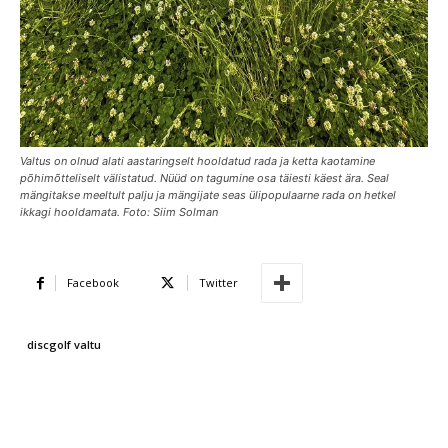
Valtus on olnud alati aastaringselt hooldatud rada ja ketta kaotamine
põhimõtteliselt välistatud. Nüüd on tagumine osa täiesti käest ära. Seal
mängitakse meeltult palju ja mängijate seas ülipopulaarne rada on hetkel
ikkagi hooldamata. Foto: Siim Solman
Facebook
Twitter
discgolf valtu