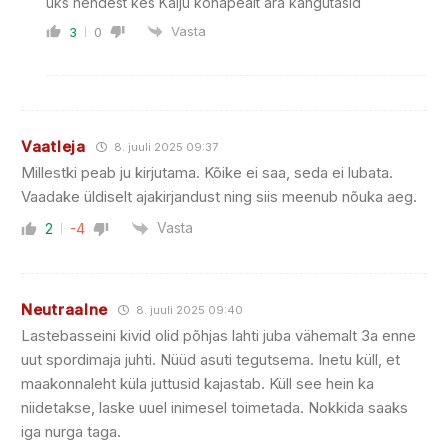
üks nendest kes Kalju kohapealt ära kangutasid
Vasta
3
0
Vaatleja
8. juuli 2025 09:37
Millestki peab ju kirjutama. Kõike ei saa, seda ei lubata.
Vaadake üldiselt ajakirjandust ning siis meenub nõuka aeg.
Vasta
2
-4
Neutraalne
8. juuli 2025 09:40
Lastebasseini kivid olid põhjas lahti juba vähemalt 3a enne
uut spordimaja juhti. Nüüd asuti tegutsema. Inetu küll, et
maakonnaleht küla juttusid kajastab. Küll see hein ka
niidetakse, laske uuel inimesel toimetada. Nokkida saaks
iga nurga taga.