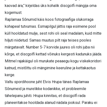
kaovad ära,” kirjeldas üks kohalik discgolfi mängija oma
kogemust.
Raplamaa Sõnumid käis koos fotograafiga olukorraga
kohapeal tutvumas. Esmapilgul jättis raja esimene pool
küll hooldatud mulje, sest rohi oli seal madalam, kuid mitte
hiljuti niidetud. Samas muutus pilt raja teises pooles
märgatavalt. Number 5-7 korvide juures oli rohi juba nii
kõrge, et discgolfi kettad võinuks kergesti kadunuks jääda.
Mitmel rajakäigul oli murukate peaaegu kogu viskekoridori
katnud, mistõttu oli mängimine keeruline ja kettakaotus
kerge.
Valtu spordihoone juht Elvis Hrupa tänas Raplamaa
Sõnumeid ja murelikke kodanikke, et probleemile
tähelepanu juhiti. Hrupa kinnitas, et discgolfi rada
planeeritakse hooldada alanud nädala jooksul. Paraku ei