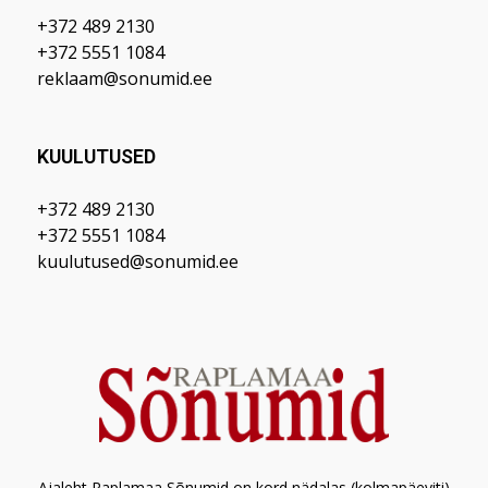
+372 489 2130
+372 5551 1084
reklaam@sonumid.ee
KUULUTUSED
+372 489 2130
+372 5551 1084
kuulutused@sonumid.ee
Ajaleht Raplamaa Sõnumid on kord nädalas (kolmapäeviti)