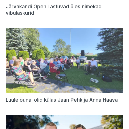
Järvakandi Openil astuvad üles nimekad
vibulaskurid
Luulelõunal olid külas Jaan Pehk ja Anna Haava