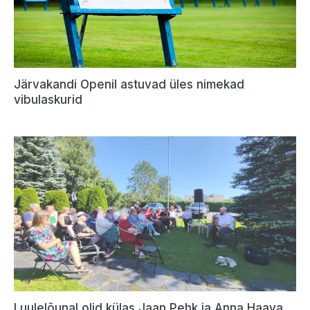
Järvakandi Openil astuvad üles nimekad
vibulaskurid
Luulelõunal olid külas Jaan Pehk ja Anna Haava