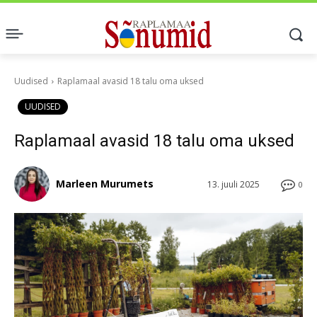
Uudised
Raplamaal avasid 18 talu oma uksed
UUDISED
Raplamaal avasid 18 talu oma uksed
Marleen Murumets
13. juuli 2025
0