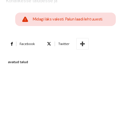
Kohalikesse taludesse ja
Midagi läks valesti. Palun laadi leht uuesti.
Facebook
Twitter
avatud talud