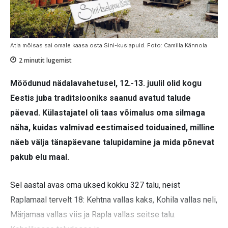
Atla mõisas sai omale kaasa osta Sini-kuslapuid. Foto: Camilla Kännola
2
minutit lugemist
Möödunud nädalavahetusel, 12.-13. juulil olid kogu
Eestis juba traditsiooniks saanud avatud talude
päevad. Külastajatel oli taas võimalus oma silmaga
näha, kuidas valmivad eestimaised toiduained, milline
näeb välja tänapäevane talupidamine ja mida põnevat
pakub elu maal.
Sel aastal avas oma uksed kokku 327 talu, neist
Raplamaal tervelt 18: Kehtna vallas kaks, Kohila vallas neli,
Märjamaa vallas viis ja Rapla vallas seitse talu.