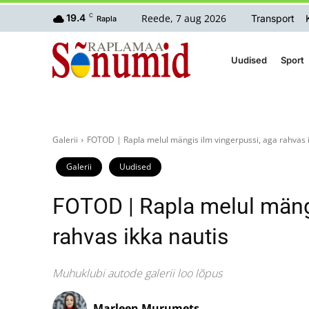
Reede, 7 aug 2026
19.4
C
Transport
Rapla
Uudised
Sport
Galerii
FOTOD | Rapla melul mängis ilm vingerpussi, aga rahvas i
Galerii
Uudised
FOTOD | Rapla melul mängi
rahvas ikka nautis
Muhuklubi autode galerii loo lõpus
Marleen Murumets