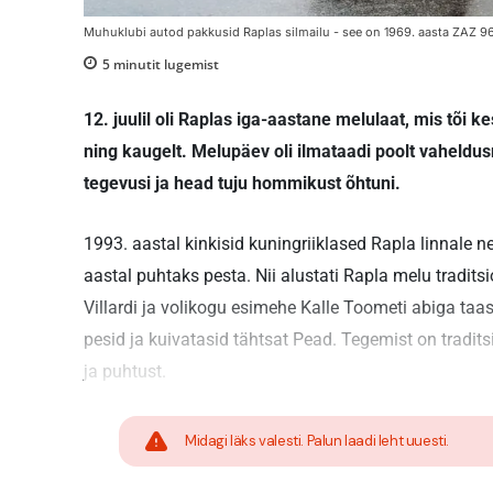
Muhuklubi autod pakkusid Raplas silmailu - see on 1969. aasta ZAZ 96
5
minutit lugemist
12. juulil oli Raplas iga-aastane melulaat, mis tõi k
ning kaugelt. Melupäev oli ilmataadi poolt vaheldusr
tegevusi ja head tuju hommikust õhtuni.
1993. aastal kinkisid kuningriiklased Rapla linnale 
aastal puhtaks pesta. Nii alustati Rapla melu tradits
Villardi ja volikogu esimehe Kalle Toometi abiga ta
pesid ja kuivatasid tähtsat Pead. Tegemist on tradits
ja puhtust.
Midagi läks valesti. Palun laadi leht uuesti.