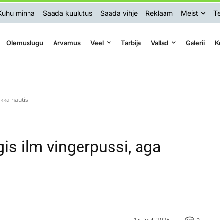
Kuhu minna
Saada kuulutus
Saada vihje
Reklaam
Meist
Te
Olemuslugu
Arvamus
Veel
Tarbija
Vallad
Galerii
K
kka nautis
s ilm vingerpussi, aga
15. juuli 2025
3