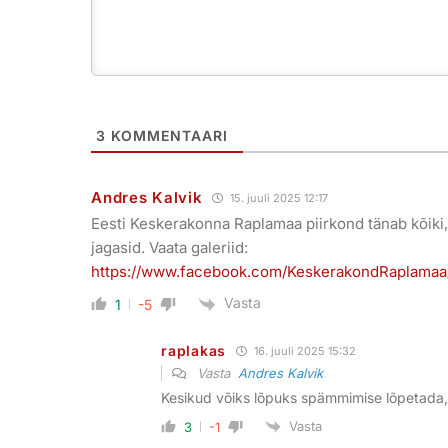
3
KOMMENTAARI
Andres Kalvik
15. juuli 2025 12:17
Eesti Keskerakonna Raplamaa piirkond tänab kõiki, 
jagasid. Vaata galeriid:
https://www.facebook.com/KeskerakondRaplama
Vasta
1
-5
raplakas
16. juuli 2025 15:32
Vasta
Andres Kalvik
Kesikud võiks lõpuks spämmimise lõpetada, i
Vasta
3
-1