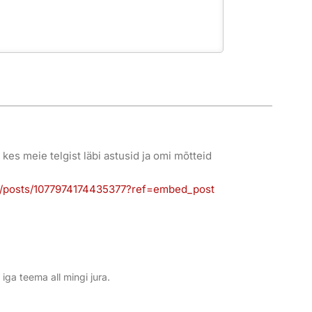
kes meie telgist läbi astusid ja omi mõtteid
a/posts/1077974174435377?ref=embed_post
ga teema all mingi jura.