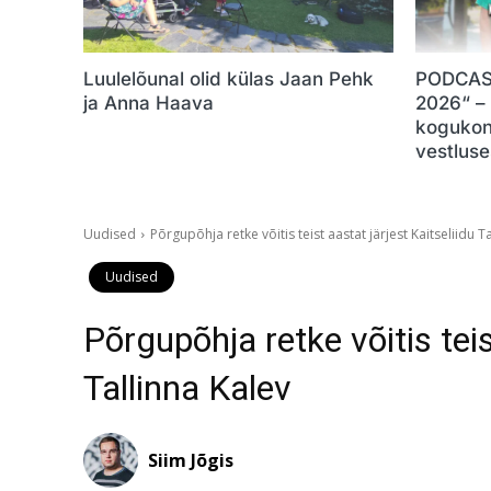
Luulelõunal olid külas Jaan Pehk
PODCAST
ja Anna Haava
2026“ –
kogukon
vestluse