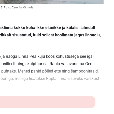
5. Foto: Camilla Kännola
esklinna kokku kohalikke elanikke ja külalisi lähedalt
ikkalt sisustatud, kuid sellest hoolimata jagus linnaelu,
nelja näoga Linna Pea kuju koos kohustusega see igal
iooniliselt ning skulptuur sai Rapla vallavanema Gert
as puhtaks. Mehed panid põlled ette ning šampoonitasid,
iooniga, millega lisatakse Rapla linnale suveks värskust