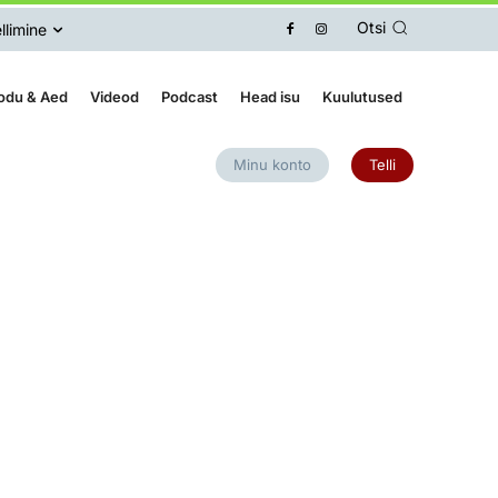
Otsi
llimine
odu & Aed
Videod
Podcast
Head isu
Kuulutused
Minu konto
Telli