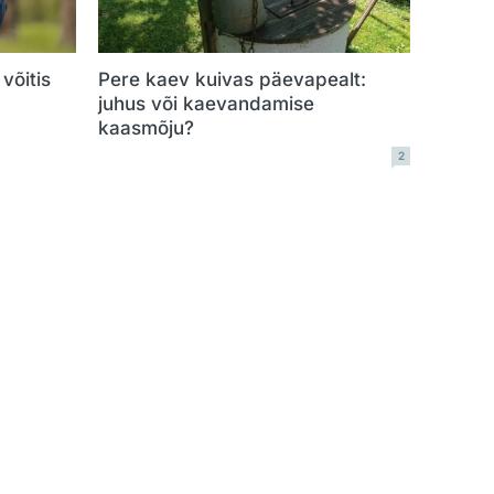
võitis
Pere kaev kuivas päevapealt:
juhus või kaevandamise
kaasmõju?
2