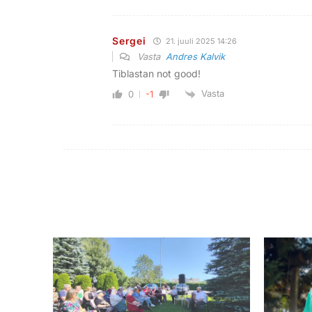
Sergei
21. juuli 2025 14:26
Vasta
Andres Kalvik
Tiblastan not good!
Vasta
0
-1