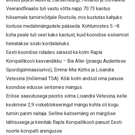
Veerandfinaalis tuli vastu võtta napp 70:73 kaotus
hilisemale turniirivõitjale Rootsile, mis kustutas kahjuks
lootuse medalimängudele pääseda. Kohtumistes 5.–8.
koha peale tuli veel kaks kaotust, kuid koondise esinemist
hinnatakse siiski kordaläinuks.
Eesti koondise ridades särasid ka kolm Rapla
Korvpallikooli kasvandikku – Bia Aller (praegu Audentese
Spordigümnaasiumis), Emma-Mia Küttis ja Lisandra
Vetesina (mõlemad TSA). Kõik kolm andsid oma panuse
koondise edusse seitsmes mängus.
Erilise saavutusega paistis silma Lisandra Vetesina, kelle
keskmine 2,9 viskeblokeeringut mängu kohta oli kogu
turniiri parim näitaja. Selline kaitsemäng on märgilise
tähtsusega ja kinnitab Rapla Korvpallikooli panust Eesti
noorte korvpalli arengusse.