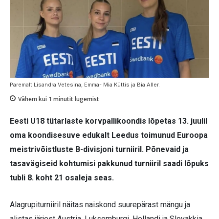
Paremalt Lisandra Vetesina, Emma- Mia Küttis ja Bia Aller.
Vähem kui 1
minutit lugemist
Eesti U18 tütarlaste korvpallikoondis lõpetas 13. juulil
oma koondisesuve edukalt Leedus toimunud Euroopa
meistrivõistluste B-divisjoni turniiril. Põnevaid ja
tasavägiseid kohtumisi pakkunud turniiril saadi lõpuks
tubli 8. koht 21 osaleja seas.
Alagrupiturniiril näitas naiskond suurepärast mängu ja
alistas järjest Austria, Luksemburgi, Hollandi ja Slovakkia.