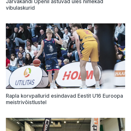
Järvakandi Openil astuvad üles nimekad
vibulaskurid
Rapla korvpallurid esindavad Eestit U16 Euroopa
meistrivõistlustel