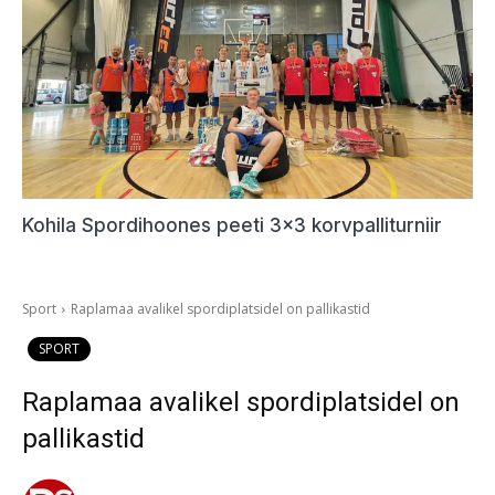
Kohila Spordihoones peeti 3×3 korvpalliturniir