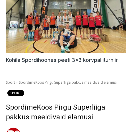
Kohila Spordihoones peeti 3×3 korvpalliturniir