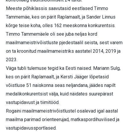
Meeste põhiklassis saavutasid eestlased Timmo
Tammemäe, kes on pärit Raplamaalt, ja Sander Linnus
kõrge teise koha, olles 162 meeskonna konkurentsis.
Timmo Tammemäele oli see juba neljas kord
maailmameistrivõistluste pjedestaalil seista, sest varem
on ta kroonitud maailmameistriks aastatel 2014, 2019 ja
2023.
Väga tubli tulemuse tegid ka Eesti naised. Mariann Sulg,
kes on pärit Raplamaalt, ja Kersti Jääger lõpetasid
võistluse 51 naiskonna seas neljandana, jäädes napilt
medalikonkurentsist välja, kuid näidates suurepärast
vastupidavust ja tiimitööd.
Rogaini maailmameistrivõistlustel osalevad igal aastal
maailma parimad orienteerujad, matkaspordihuvilised ja
vastupidavussportlased.