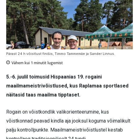
Pärast 24 h võistlust finišis, Timmo Tammemäe ja Sander Linnus.
Vähem kui 1
minutit lugemist
5.-6. juulil toimusid Hispaanias 19. rogaini
maailmameistrivõistlused, kus Raplamaa sportlased
näitasid taas maailma tipptaset.
Rogain on võistkondlik valikorienteerumine, kus
võistkonnad peavad kindla aja jooksul koguma võimalikult
palju kontrollpunkte. Maailmameistrivõistlustel kestab
kontrollaeg traditsiooniliselt 24 tundi.