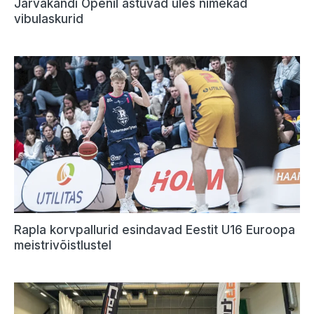
Järvakandi Openil astuvad üles nimekad
vibulaskurid
Rapla korvpallurid esindavad Eestit U16 Euroopa
meistrivõistlustel