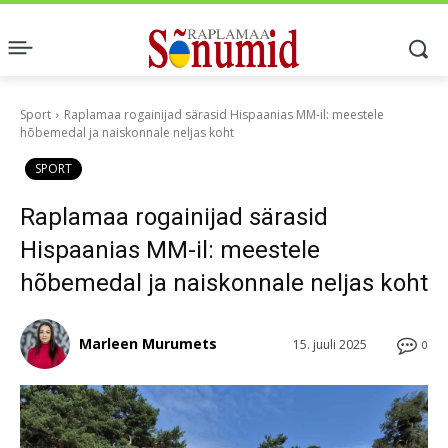
Sport
Raplamaa rogainijad särasid Hispaanias MM-il: meestele
hõbemedal ja naiskonnale neljas koht
SPORT
Raplamaa rogainijad särasid
Hispaanias MM-il: meestele
hõbemedal ja naiskonnale neljas koht
Marleen Murumets
15. juuli 2025
0