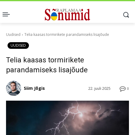
Uudised
Telia kaasas tormirikete parandamiseks lisajõude
UUDISED
Telia kaasas tormirikete
parandamiseks lisajõude
Siim Jõgis
22. juuli 2025
0