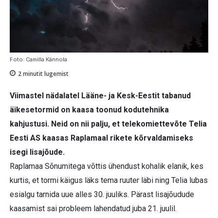
Foto: Camilla Kännola
2
minutit lugemist
Viimastel nädalatel Lääne- ja Kesk-Eestit tabanud
äikesetormid on kaasa toonud kodutehnika
kahjustusi. Neid on nii palju, et telekomiettevõte Telia
Eesti AS kaasas Raplamaal rikete kõrvaldamiseks
isegi lisajõude.
Raplamaa Sõnumitega võttis ühendust kohalik elanik, kes
kurtis, et tormi käigus läks tema ruuter läbi ning Telia lubas
esialgu tarnida uue alles 30. juuliks. Pärast lisajõudude
kaasamist sai probleem lahendatud juba 21. juulil.