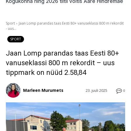
Kogukonna hing 2026 tiitli võitis Aare Hindremäe