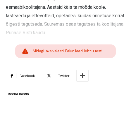
esmaabikoolitajana. Aastaid käis ta mööda koole,
lasteaedu ja ettevõtteid, õpetades, kuidas õnnetuse korral
õigesti tegutseda. Suuremas osas tegutses ta koolitajana
Punase Risti kaudu.
Midagi läks valesti. Palun laadi leht uuesti.
Facebook
Twitter
Reena Rostin