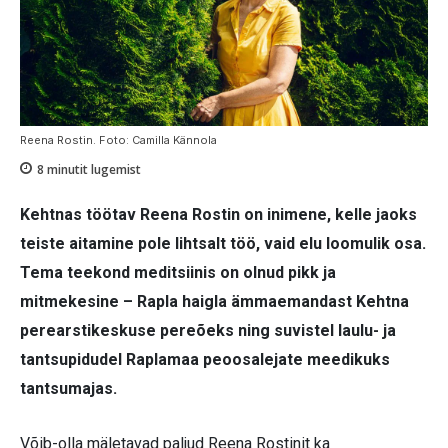
Reena Rostin. Foto: Camilla Kännola
8
minutit lugemist
Kehtnas töötav Reena Rostin on inimene, kelle jaoks
teiste aitamine pole lihtsalt töö, vaid elu loomulik osa.
Tema teekond meditsiinis on olnud pikk ja
mitmekesine – Rapla haigla ämmaemandast Kehtna
perearstikeskuse pereõeks ning suvistel laulu- ja
tantsupidudel Raplamaa peoosalejate meedikuks
tantsumajas.
Võib-olla mäletavad paljud Reena Rostinit ka