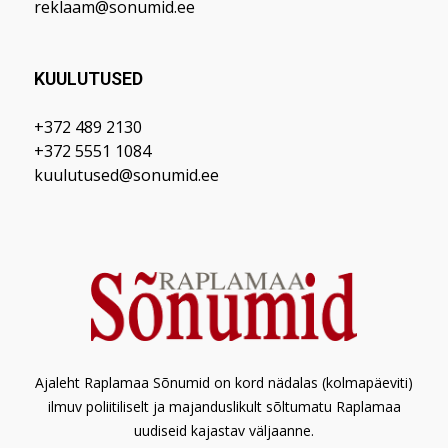
reklaam@sonumid.ee
KUULUTUSED
+372 489 2130
+372 5551 1084
kuulutused@sonumid.ee
Ajaleht Raplamaa Sõnumid on kord nädalas (kolmapäeviti)
ilmuv poliitiliselt ja majanduslikult sõltumatu Raplamaa
uudiseid kajastav väljaanne.