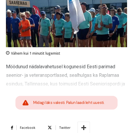
Vähem kui 1
minutit lugemist
Möödunud nädalavahetusel kogunesid Eesti parimad
seenior- ja veteran­sportlased, sealhulgas ka Raplamaa
esindus, Tallinnasse, kus toimusid Eesti Seeniorispordi ja
Midagi läks valesti. Palun laadi leht uuesti.
Facebook
Twitter