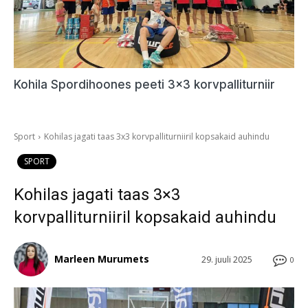
Kohila Spordihoones peeti 3×3 korvpalliturniir