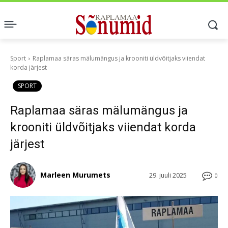
Sport
Raplamaa säras mälumängus ja krooniti üldvõitjaks viiendat
korda järjest
SPORT
Raplamaa säras mälumängus ja
krooniti üldvõitjaks viiendat korda
järjest
Marleen Murumets
29. juuli 2025
0