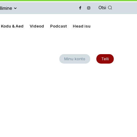
Otsi
llimine
Kodu & Aed
Videod
Podcast
Head isu
Minu konto
Telli