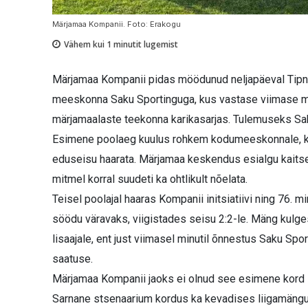
Märjamaa Kompanii. Foto: Erakogu
Vähem kui 1
minutit lugemist
Märjamaa Kompanii pidas möödunud neljapäeval Tipneri 
meeskonna Saku Sportinguga, kus vastase viimase min
märjamaalaste teekonna karikasarjas. Tulemuseks Sak
Esimene poolaeg kuulus rohkem kodumeeskonnale, kes s
eduseisu haarata. Märjamaa keskendus esialgu kaitsel
mitmel korral suudeti ka ohtlikult nõelata.
Teisel poolajal haaras Kompanii initsiatiivi ning 76. 
söödu väravaks, viigistades seisu 2:2-le. Mäng kulges
lisaajale, ent just viimasel minutil õnnestus Saku Sp
saatuse.
Märjamaa Kompanii jaoks ei olnud see esimene kord se
Sarnane stsenaarium kordus ka kevadises liigamängu