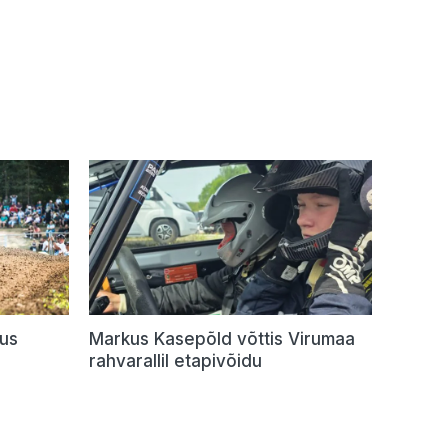
dus
Markus Kasepõld võttis Virumaa
rahvarallil etapivõidu