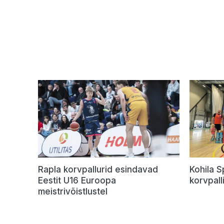
Rapla korvpallurid esindavad
Kohila 
Eestit U16 Euroopa
korvpalli
meistrivõistlustel