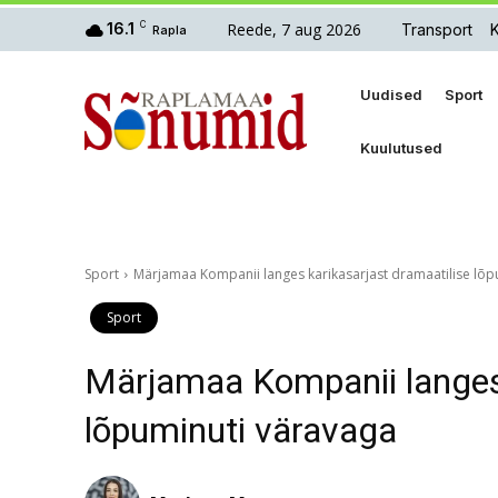
Reede, 7 aug 2026
16.1
C
Transport
Rapla
Uudised
Sport
Kuulutused
Sport
Märjamaa Kompanii langes karikasarjast dramaatilise lõp
Sport
Märjamaa Kompanii langes 
lõpuminuti väravaga