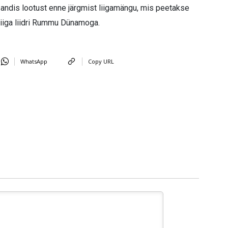
 andis lootust enne järgmist liigamängu, mis peetakse
liiga liidri Rummu Dünamoga.
WhatsApp
Copy URL