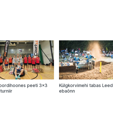
Spordihoones peeti 3×3
Külgkorvimehi tabas Lee
turniir
ebaõnn