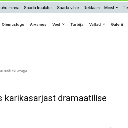
Kuhu minna
Saada kuulutus
Saada vihje
Reklaam
Meist
Te
Olemuslugu
Arvamus
Veel
Tarbija
Vallad
Galerii
uminuti väravaga
karikasarjast dramaatilise