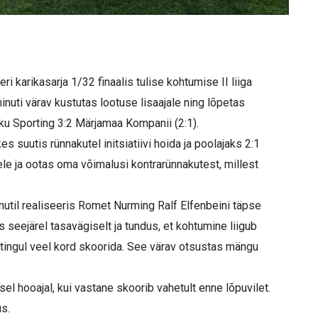
karikasarja 1/32 finaalis tulise kohtumise II liiga
uti värav kustutas lootuse lisaajale ning lõpetas
u Sporting 3:2 Märjamaa Kompanii (2:1).
uutis rünnakutel initsiatiivi hoida ja poolajaks 2:1
e ja ootas oma võimalusi kontrarünnakutest, millest
minutil realiseeris Romet Nurming Ralf Elfenbeini täpse
 seejärel tasavägiselt ja tundus, et kohtumine liigub
ortingul veel kord skoorida. See värav otsustas mängu
l hooajal, kui vastane skoorib vahetult enne lõpuvilet.
s.