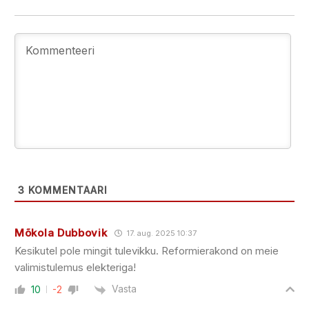
3
KOMMENTAARI
Mõkola Dubbovik
17. aug. 2025 10:37
Kesikutel pole mingit tulevikku. Reformierakond on meie
valimistulemus elekteriga!
Vasta
10
-2