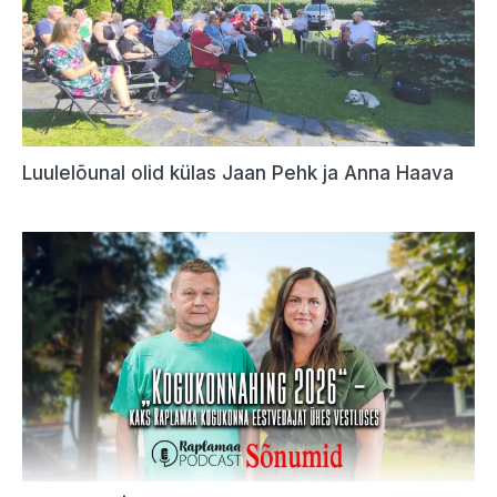
Luulelõunal olid külas Jaan Pehk ja Anna Haava