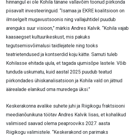
hinnangul ei ole Kohila tänane vallavõim toonud piirkonda
piisavalt investeeringuid. “Isamaa ja EKRE koalitsioon on
ilmselgelt mugavustsoonis ning vallajuhtidel puudub
arenguks suur visioon,” märkis Andres Kalvik. “Kohila vajab
kaasaegset kultuurikeskust, mis pakuks
tegutsemisvõimalusi taidlejatele ning tooks
teatrietendused ja kontserdid koju kätte. Samuti tuleb
Kohilasse ehitada ujula, et tagada ujumisõpe lastele. Võib
tunduda uskumatu, kuid aastal 2025 puudub teatud
piirkondades ühiskanalisatsioon ja Kohila vald on jätnud
äärealade elanikud oma muredega üksi.”
Keskerakonna avalike suhete juhi ja Riigikogu fraktsiooni
meedianõunikuna töötav Andres Kalvik lisas, et kohalikud
valimised saavad olema peaprooviks 2027. aasta
Riigikogu valimistele. “Keskerakond on parimaks