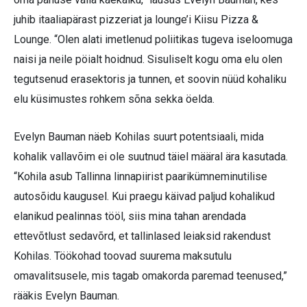
juhib itaaliapärast pizzeriat ja lounge’i Kiisu Pizza &
Lounge. “Olen alati imetlenud poliitikas tugeva iseloomuga
naisi ja neile pöialt hoidnud. Sisuliselt kogu oma elu olen
tegutsenud erasektoris ja tunnen, et soovin nüüd kohaliku
elu küsimustes rohkem sõna sekka öelda.
Evelyn Bauman näeb Kohilas suurt potentsiaali, mida
kohalik vallavõim ei ole suutnud täiel määral ära kasutada.
“Kohila asub Tallinna linnapiirist paarikümneminutilise
autosõidu kaugusel. Kui praegu käivad paljud kohalikud
elanikud pealinnas tööl, siis mina tahan arendada
ettevõtlust sedavõrd, et tallinlased leiaksid rakendust
Kohilas. Töökohad toovad suurema maksutulu
omavalitsusele, mis tagab omakorda paremad teenused,”
rääkis Evelyn Bauman.