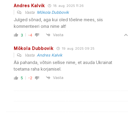
Andres Kalvik
18. aug. 2025 11:26
Vasta
Mõkola Dubbovik
Julged sõnad, aga kui oled tõeline mees, siis
kommenteeri oma nime alt!
Vasta
3
-4
Mõkola Dubbovik
19. aug. 2025 09:25
Vasta
Andres Kalvik
Ää pahanda, võtsin sellise nime, et asuda Ukrainat
toetama raha korjamisel.
Vasta
5
-2