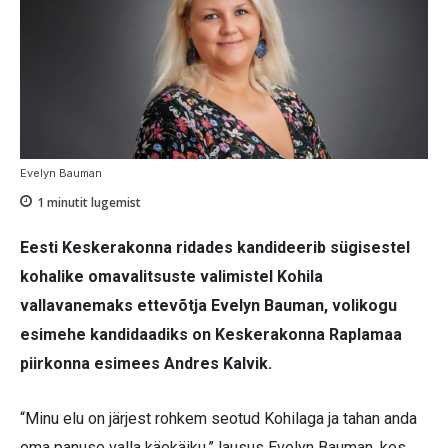
Evelyn Bauman
1
minutit lugemist
Eesti Keskerakonna ridades kandideerib sügisestel
kohalike omavalitsuste valimistel Kohila
vallavanemaks ettevõtja Evelyn Bauman, volikogu
esimehe kandidaadiks on Keskerakonna Raplamaa
piirkonna esimees Andres Kalvik.
“Minu elu on järjest rohkem seotud Kohilaga ja tahan anda
oma panuse valla käekäiku,” lausus Evelyn Bauman, kes