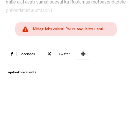
mille ajal avati samal päeval ka Raplamaa metsavendadele
pühendatud austuskivi.
Midagi läks valesti. Palun laadi leht uuesti.
Facebook
Twitter
ajalookonverents