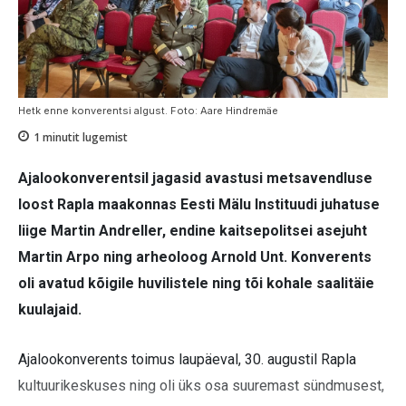
Hetk enne konverentsi algust. Foto: Aare Hindremäe
1
minutit lugemist
Ajalookonverentsil jagasid avastusi metsavendluse
loost Rapla maakonnas Eesti Mälu Instituudi juhatuse
liige Martin Andreller, endine kaitsepolitsei asejuht
Martin Arpo ning arheoloog Arnold Unt. Konverents
oli avatud kõigile huvilistele ning tõi kohale saalitäie
kuulajaid.
Ajalookonverents toimus laupäeval, 30. augustil Rapla
kultuurikeskuses ning oli üks osa suuremast sündmusest,