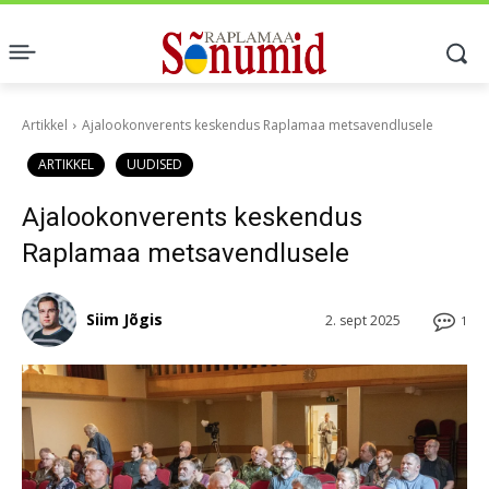
Artikkel
Ajalookonverents keskendus Raplamaa metsavendlusele
ARTIKKEL
UUDISED
Ajalookonverents keskendus
Raplamaa metsavendlusele
Siim Jõgis
2. sept 2025
1