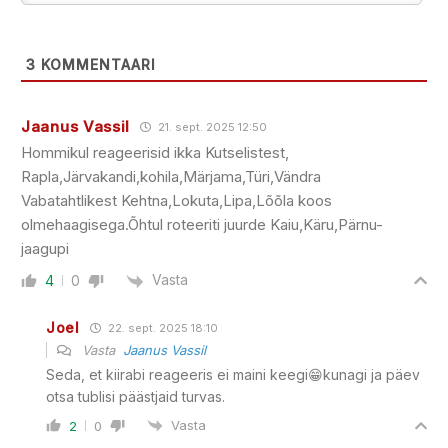
3
KOMMENTAARI
Jaanus Vassil
21. sept. 2025 12:50
Hommikul reageerisid ikka Kutselistest,
Rapla,Järvakandi,kohila,Märjama,Türi,Vändra
Vabatahtlikest Kehtna,Lokuta,Lipa,Lõõla koos
olmehaagisega.Õhtul roteeriti juurde Kaiu,Käru,Pärnu-
jaagupi
Vasta
4
0
Joel
22. sept. 2025 18:10
Vasta
Jaanus Vassil
Seda, et kiirabi reageeris ei maini keegi😁kunagi ja päev
otsa tublisi päästjaid turvas.
Vasta
2
0