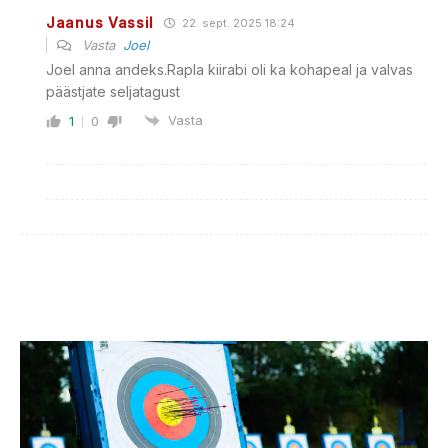
Jaanus Vassil
22. sept. 2025 18:24
Vasta
Joel
Joel anna andeks.Rapla kiirabi oli ka kohapeal ja valvas
päästjate seljatagust
Vasta
1
0