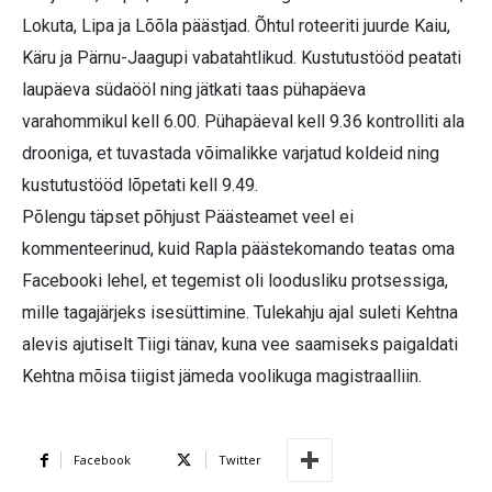
Lokuta, Lipa ja Lõõla päästjad. Õhtul roteeriti juurde Kaiu,
Käru ja Pärnu-Jaagupi vabatahtlikud. Kustutustööd peatati
laupäeva südaööl ning jätkati taas pühapäeva
varahommikul kell 6.00. Pühapäeval kell 9.36 kontrolliti ala
drooniga, et tuvastada võimalikke varjatud koldeid ning
kustutustööd lõpetati kell 9.49.
Põlengu täpset põhjust Päästeamet veel ei
kommenteerinud, kuid Rapla päästekomando teatas oma
Facebooki lehel, et tegemist oli loodusliku protsessiga,
mille tagajärjeks isesüttimine. Tulekahju ajal suleti Kehtna
alevis ajutiselt Tiigi tänav, kuna vee saamiseks paigaldati
Kehtna mõisa tiigist jämeda voolikuga magistraalliin.
Facebook
Twitter