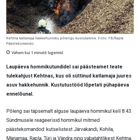
Kehtna katlamaja hakkehunniku põlengu kustutamine. Foto: FB/Rapla
Päästekomando
Vähem kui 1
minutit lugemist
Laupäeva hommikutundidel sai päästeamet teate
tulekahjust Kehtnas, kus oli süttinud
katlamaja juures
asuv hakkehunnik. Kustutustööd lõpetati pühapäeva
ennelõunal.
Põleng sai täpsemalt alguse laupäeva hommikul kell 8.43.
Sündmusele reageerisid hommikul mitmed
päästekomandod: kutselistest Järvakandi, Kohila,
Märjamaa, Rapla, Türi ja Vändra ning vabatahtlikest Kehtna,