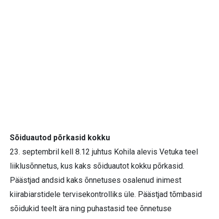
Sõiduautod põrkasid kokku
23. septembril kell 8.12 juhtus Kohila alevis Vetuka teel
liiklusõnnetus, kus kaks sõiduautot kokku põrkasid.
Päästjad andsid kaks õnnetuses osalenud inimest
kiirabiarstidele tervisekontrolliks üle. Päästjad tõmbasid
sõidukid teelt ära ning puhastasid tee õnnetuse