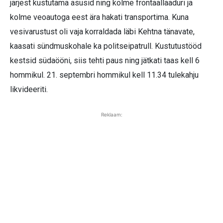
järjest kustutama asusid ning kolme frontaallaaduri ja
kolme veoautoga eest ära hakati transportima. Kuna
vesivarustust oli vaja korraldada läbi Kehtna tänavate,
kaasati sündmuskohale ka politseipatrull. Kustutustööd
kestsid südaööni, siis tehti paus ning jätkati taas kell 6
hommikul. 21. septembri hommikul kell 11.34 tulekahju
likvideeriti.
Reklaam: