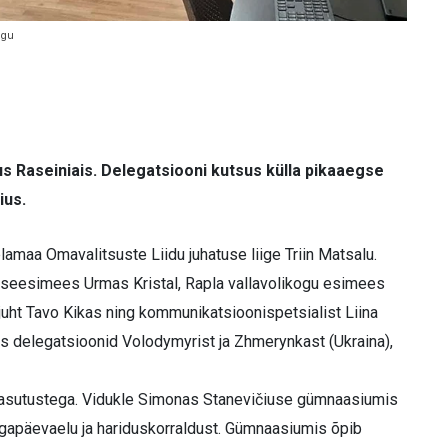
ogu
s Raseiniais. Delegatsiooni kutsus külla pikaaegse
ius.
amaa Omavalitsuste Liidu juhatuse liige Triin Matsalu.
aseesimees Urmas Kristal, Rapla vallavolikogu esimees
uht Tavo Kikas ning kommunikatsioonispetsialist Liina
as delegatsioonid Volodymyrist ja Zhmerynkast (Ukraina),
uriasutustega. Vidukle Simonas Stanevičiuse gümnaasiumis
li igapäevaelu ja hariduskorraldust. Gümnaasiumis õpib