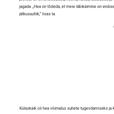
jagada. „Hea on tõdeda, et meie läbikäimine on endisel
jätkusuutlik,“ lisas ta.
Külaskäik oli hea võimalus suhete tugevdamiseks ja