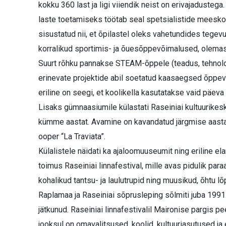
kokku 360 last ja ligi viiendik neist on erivajaduste
laste toetamiseks töötab seal spetsialistide meesko
sisustatud nii, et õpilastel oleks vahetundides tegevu
korralikud sportimis- ja õuesõppevõimalused, olemas o
Suurt rõhku pannakse STEAM-õppele (teadus, tehnoloog
erinevate projektide abil soetatud kaasaegsed õppeva
eriline on seegi, et koolikella kasutatakse vaid päeva 
Lisaks gümnaasiumile külastati Raseiniai kultuurikesku
kümme aastat. Avamine on kavandatud järgmise aasta 
ooper “La Traviata”.
Külalistele näidati ka ajaloomuuseumit ning eriline e
toimus Raseiniai linnafestival, mille avas pidulik par
kohalikud tantsu- ja laulutrupid ning muusikud, õhtu
Raplamaa ja Raseiniai sõprusleping sõlmiti juba 1991. 
jätkunud. Raseiniai linnafestivalil Maironise pargis p
jooksul on omavalitsused, koolid, kultuuriasutused ja