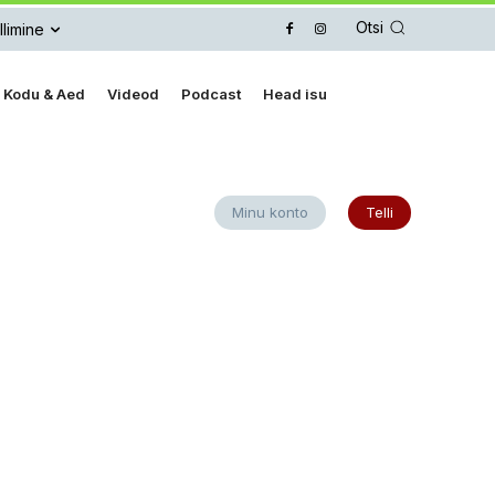
Otsi
llimine
Kodu & Aed
Videod
Podcast
Head isu
Minu konto
Telli