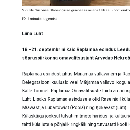
Vidukle Simonas Stanevičiuse gümnaasiumi arvutiklass. Foto: erak
1
minutit lugemist
Liina Luht
18.–21. septembrini käis Raplamaa esindus Leedu
sõpruspiirkonna omavalitsusjuht Arvydas Nekroš
Raplamaa esindust juhtis Märjamaa vallavanem ja Rapl
Delegatsiooni kuulusid veel Märjamaa vallavolikogu 
Kalle Toomet, Raplamaa Omavalitsuste Liidu arendusj
Luht. Lisaks Raplamaa esindusele olid Raseiniail kül
Mławast ja Lubartówist (Poola) ning Ķekavast (Läti).
Külaskäigu jooksul tutvuti mitmete haridus- ja kultu
tehti külalistele põhjalik ringkäik ning tutvustati koo