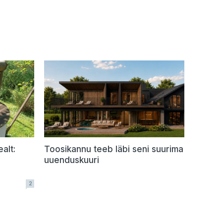
alt:
Toosikannu teeb läbi seni suurima
uuenduskuuri
2