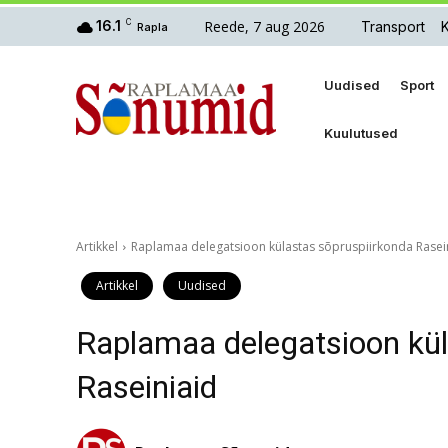
Reede, 7 aug 2026
16.1
C
Transport
Rapla
Uudised
Sport
Kuulutused
Artikkel
Raplamaa delegatsioon külastas sõpruspiirkonda Rasei
Artikkel
Uudised
Raplamaa delegatsioon kül
Raseiniaid