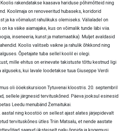
ga. Koolis rakendatakse kaasava hariduse põhimõtteid ning
nd. Koolimaja on renoveeritud hubaseks, koridorid
st ja ka võimalust rahulikuks olemiseks. Välialadel on
n ka väike aiamajake, kus on võimalik tunde läbi viia.
ia, inseneeria, kunst ja matemaatika). Muljet avaldasid
hendid. Koolis valitseb vaikne ja rahulik õhkkond ning
alguses. Õpetajate tuba sellel koolil ei olegi.
st, mille ehitus on erinevate takistuste tõttu kestnud ligi
alguseks, kui lavale loodetakse tuua Giuseppe Verdi
lamus oli ööekskursioon Tytuvenai kloostris. 20. septembril
aad, sellele järgnesid tervituskõned. Päeva jooksul esinesid
 lõpetas Leedu menubänd Žemaitukai.
aastal ning koostöö on sellest ajast alates järjepidevalt
eetud tervituskõnes ütles Triin Matsalu, et nende aastate
 ettevõtjad saanud üksteiselt palju õppida ja kogemusi