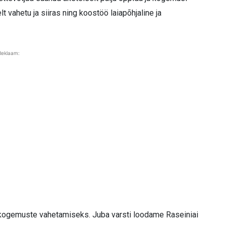
t vahetu ja siiras ning koostöö laiapõhjaline ja
Reklaam:
 kogemuste vahetamiseks. Juba varsti loodame Raseiniai