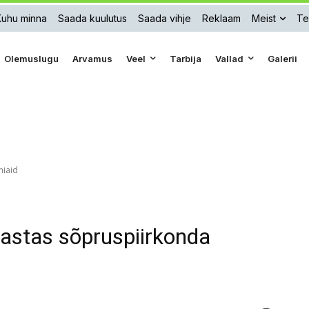
Kuhu minna
Saada kuulutus
Saada vihje
Reklaam
Meist
Te
Olemuslugu
Arvamus
Veel
Tarbija
Vallad
Galerii
niaid
astas sõpruspiirkonda