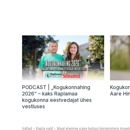
PODCAST | „Kogukonnahing
Kogukonn
2026“ – kaks Raplamaa
Aare Hi
kogukonna eestvedajat ühes
vestluses