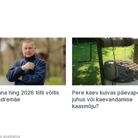
a hing 2026 tiitli võitis
Pere kaev kuivas päevape
ndremäe
juhus või kaevandamise
kaasmõju?