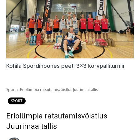
Kohila Spordihoones peeti 3×3 korvpalliturniir