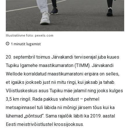
Illustratiivne foto: pexels.com
1
minutit lugemist
20. septembril toimus Järvakandi terviserajal juba kuues
Tupiku Igamehe maastikumaraton (TIMM). Järvakandi
Wellode korraldatud maastikumaratoni eripära on selles,
et igaüks jookseb just nii mitu ringi, kui jaksab ja tahab.
Võistluskeskus asus Tupiku mäe jalamil ning jooks kulges
3,5 km ringil. Rada pakkus vaheldust – pehmel
metsapinnasel tuli läbida nii mõnigi järsem tõus kui ka
lühemad „põntsud“. Sama rajalõik läbiti ka 2019. aastal
Eesti meistrivõistlustel krossijooksus.