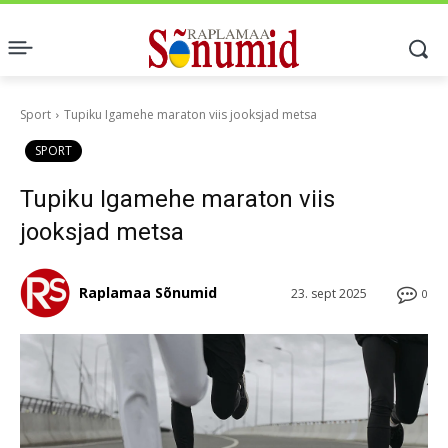
Sport
Tupiku Igamehe maraton viis jooksjad metsa
SPORT
Tupiku Igamehe maraton viis
jooksjad metsa
Raplamaa Sõnumid
23. sept 2025
0