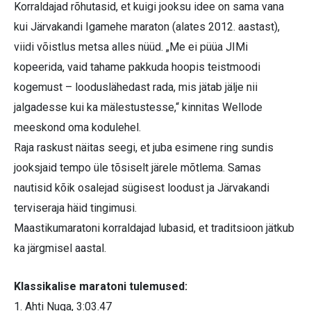
Korraldajad rõhutasid, et kuigi jooksu idee on sama vana
kui Järvakandi Igamehe maraton (alates 2012. aastast),
viidi võistlus metsa alles nüüd. „Me ei püüa JIMi
kopeerida, vaid tahame pakkuda hoopis teistmoodi
kogemust – looduslähedast rada, mis jätab jälje nii
jalgadesse kui ka mälestustesse,“ kinnitas Wellode
meeskond oma kodulehel.
Raja raskust näitas seegi, et juba esimene ring sundis
jooksjaid tempo üle tõsiselt järele mõtlema. Samas
nautisid kõik osalejad sügisest loodust ja Järvakandi
terviseraja häid tingimusi.
Maastikumaratoni korraldajad lubasid, et traditsioon jätkub
ka järgmisel aastal.
Klassikalise maratoni tulemused:
1. Ahti Nuga, 3:03.47