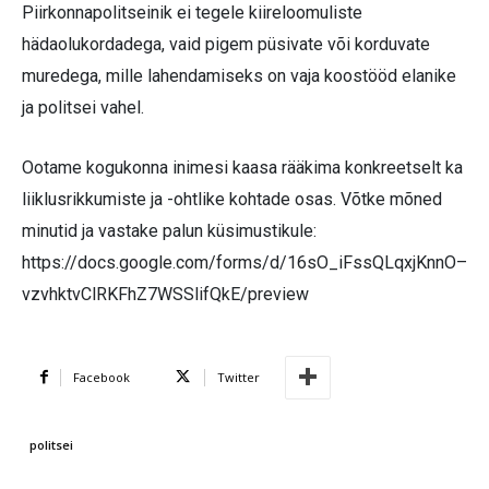
Piirkonnapolitseinik ei tegele kiireloomuliste
hädaolukordadega, vaid pigem püsivate või korduvate
muredega, mille lahendamiseks on vaja koostööd elanike
ja politsei vahel.
Ootame kogukonna inimesi kaasa rääkima konkreetselt ka
liiklusrikkumiste ja -ohtlike kohtade osas. Võtke mõned
minutid ja vastake palun küsimustikule:
https://docs.google.com/forms/d/16sO_iFssQLqxjKnnO–
vzvhktvClRKFhZ7WSSlifQkE/preview
Facebook
Twitter
politsei