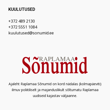
KUULUTUSED
+372 489 2130
+372 5551 1084
kuulutused@sonumid.ee
Ajaleht Raplamaa Sõnumid on kord nädalas (kolmapäeviti)
ilmuv poliitiliselt ja majanduslikult sõltumatu Raplamaa
uudiseid kajastav väljaanne.