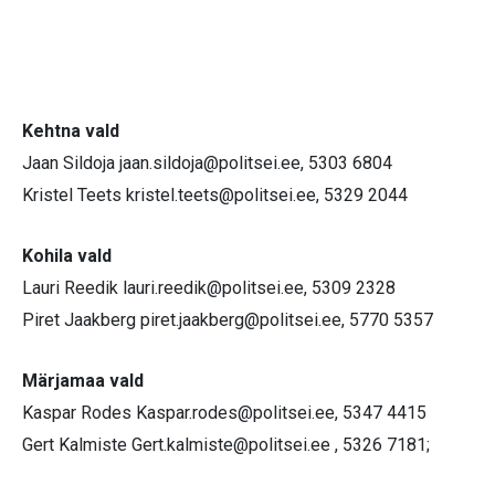
Kehtna vald
Jaan Sildoja
jaan.sildoja@politsei.ee
, 5303 6804
Kristel Teets
kristel.teets@politsei.ee
, 5329 2044
Kohila vald
Lauri Reedik
lauri.reedik@politsei.ee
, 5309 2328
Piret Jaakberg
piret.jaakberg@politsei.ee
, 5770 5357
Märjamaa vald
Kaspar Rodes
Kaspar.rodes@politsei.ee
, 5347 4415
Gert Kalmiste
Gert.kalmiste@politsei.ee
, 5326 7181;