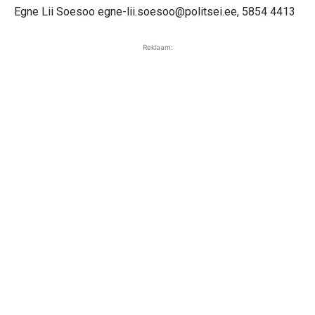
Egne Lii Soesoo
egne-lii.soesoo@politsei.ee
, 5854 4413
Reklaam: