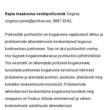
Rapla maakonna veebipolitseinik
Virginia
virginia.ciunite@politsei.ee
, 5887 4542;
Piirkondlik politseitöö on kogukonna vajadustest lähtuv ja
probleemide lahendamisele keskendunud tegevus
konkreetses piirkonnas. See on üks politseitöö vorme,
mis tugineb kogukonnakeskse politseitöö põhimõtetele.
Töö eesmärk on lähendada politseid kogukonnale,
tuvastada piirkonnas kogukonna turvalisust häirivaid
probleeme ja arendada politsei, asutuste, ühenduste ning
kohalike omavalitsuste koostööd. Probleemide
lahendamisel keskendume kogukonna huvidele ning
seejuures on fookus ohtude ennetamisel ja vähem
konkreetsete sündmuste lahendamisel.