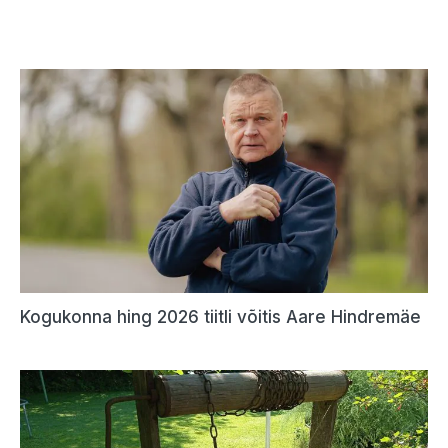
Kogukonna hing 2026 tiitli võitis Aare Hindremäe