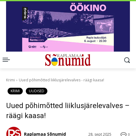
Krimi
Uued põhimõtted liiklusjärelevalves - räägi kaasa!
KRIMI
UUDISED
Uued põhimõtted liiklusjärelevalves –
räägi kaasa!
Raplamaa Sõnumid
28. sept 2025
0