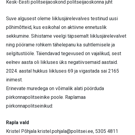
Kesk-Eesti politseijaoskond politseijaoskonna juht
Suve algusest oleme liiklusjärelevalves testinud uusi
põhimõtteid, kus esikohal on aktiivne ennetuslik
sekkumine. Sihistame veelgi täpsemalt liiklusjärelevalvet
ning pöörame rohkem tähelepanu ka suhtlemisele ja
selgitustööle. Täiendavad tegevused on vajalikud, sest
eelnev aasta oli liikluses üks negatiivsemaid aastaid.
2024. aastal hukkus liikluses 69 ja vigastada sai 2165
inimest.
Erinevate muredega on võimalik alati pöörduda
piirkonnapolitseinike poole. Raplamaa
piirkonnapolitseinikud:
Rapla vald
Kristel Põhjala
kristel.pohjala@politsei.ee
, 5305 4811